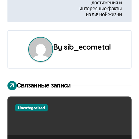
достижения и
г
интересные факты
из личной жизни
а
ц
и
By
sib_ecometal
я
п
о
Связанные записи
з
Uncategorised
а
п
и