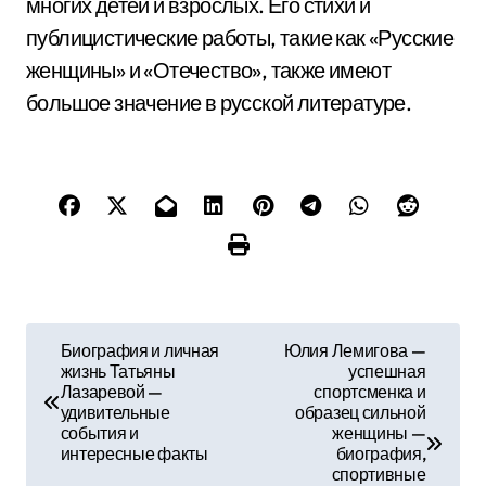
многих детей и взрослых. Его стихи и
публицистические работы, такие как «Русские
женщины» и «Отечество», также имеют
большое значение в русской литературе.
Н
Биография и личная
Юлия Лемигова —
жизнь Татьяны
успешная
а
Лазаревой —
спортсменка и
удивительные
образец сильной
в
события и
женщины —
интересные факты
биография,
и
спортивные