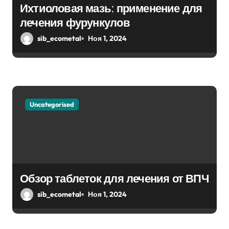
Ихтиоловая мазь: применение для
с
лечения фурункулов
я
sib_ecometal
Ноя 1, 2024
м
Uncategorised
Обзор таблеток для лечения от ВПЧ
sib_ecometal
Ноя 1, 2024