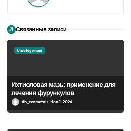
ц
и
я
Связанные записи
п
о
Uncategorised
з
а
Ихтиоловая мазь: применение для
п
лечения фурункулов
и
sib_ecometal
Ноя 1, 2024
с
я