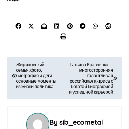
Н
Жириновский —
Татьяна Кравченко —
семья, фото,
многосторонняя
а
биография и дети —
талантливая
основные моменты
российская актриса с
в
из жизни политика
богатой биографией
и успешной карьерой
и
г
а
By
sib_ecometal