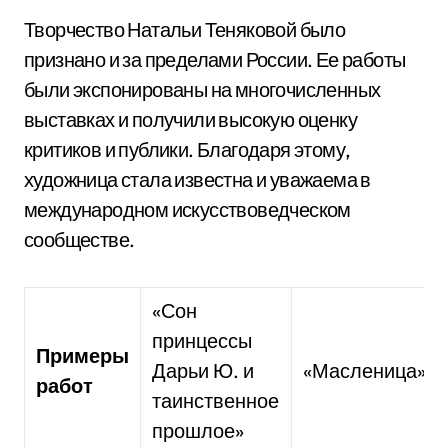
Творчество Натальи Теняковой было
признано и за пределами России. Ее работы
были экспонированы на многочисленных
выставках и получили высокую оценку
критиков и публики. Благодаря этому,
художница стала известна и уважаема в
международном искусствоведческом
сообществе.
«Сон
принцессы
Примеры
Дарьи Ю. и
«Масленица»
работ
таинственное
прошлое»