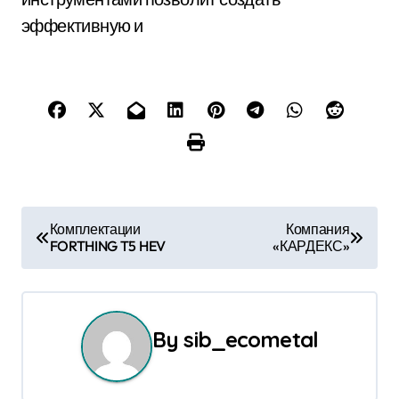
эффективную и
Н
Комплектации
Компания
FORTHING T5 HEV
«КАРДЕКС»
а
в
и
By
sib_ecometal
г