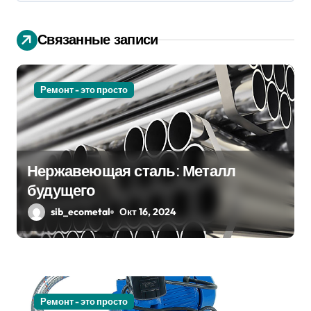
а
ц
Связанные записи
и
я
Ремонт - это просто
п
о
Нержавеющая сталь: Металл
з
будущего
а
sib_ecometal
Окт 16, 2024
п
и
с
Ремонт - это просто