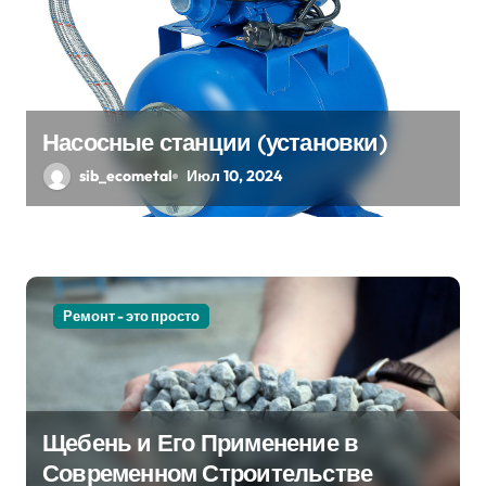
я
м
Насосные станции (установки)
sib_ecometal
Июл 10, 2024
Ремонт - это просто
Щебень и Его Применение в
Современном Строительстве