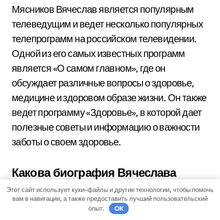
Мясников Вячеслав является популярным
телеведущим и ведет несколько популярных
телепрограмм на российском телевидении.
Одной из его самых известных программ
является «О самом главном», где он
обсуждает различные вопросы о здоровье,
медицине и здоровом образе жизни. Он также
ведет программу «Здоровье», в которой дает
полезные советы и информацию о важности
заботы о своем здоровье.
Какова биография Вячеслава
Мясникова?
Этот сайт использует куки-файлы и другие технологии, чтобы помочь
вам в навигации, а также предоставить лучший пользовательский
Вячеслав Мясников родился 14 января 1981
опыт.
OK