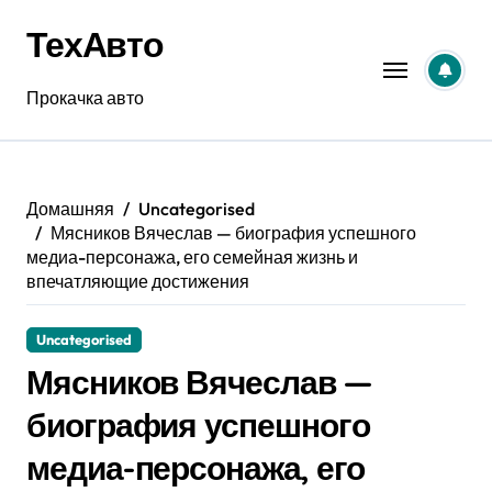
Перейти
ТехАвто
к
содержанию
Прокачка авто
Домашняя
Uncategorised
Мясников Вячеслав — биография успешного
медиа-персонажа, его семейная жизнь и
впечатляющие достижения
Uncategorised
Мясников Вячеслав —
биография успешного
медиа-персонажа, его