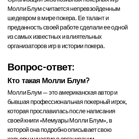
Молли Блум считается непревзойденным
шедевром в мире покера. Ее талант и
преданность своей работе сделали ее одной
из самых известных и влиятельных
организаторов игр в истории покера.
Вопрос-ответ:
Кто такая Молли Блум?
Молли Блум — это американская автор и
бывшая профессиональная покерный игрок,
которая прославилась после написания
своей книги «Мемуары Молли Блум», в
которой она подробно описывает свою
карьеру и участие в организации