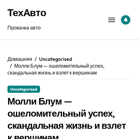
Перейти
ТехАвто
к
содержанию
Прокачка авто
Домашняя
Uncategorised
Молли Блум — ошеломительный успех,
скандальная жизнь и взлет к вершинам
Uncategorised
Молли Блум —
ошеломительный успех,
скандальная жизнь и взлет
к вершинам