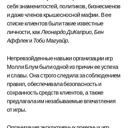
себя знаменитостей, политиков, бизнесменов
и даже членов крышесносной мафии. В ее
списке клиентов были такие известные
личности, как
Леонардо ДиКаприо
,
Бен
Аффлек
и
Тоби Магуайр
.
Непревзойденные навыки организации игр
Молли Блум были одной из причин ее успеха
и славы. Она строго следила за соблюдением
правил, обеспечивала безопасность и
сохранность средств клиентов, а также
предлагала им незабываемые впечатления
от игры.
Организация эксклюзивных покерных игр