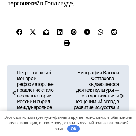
персонажей в Голливуде.
Н
Петр — великий
Биография Василя
монарх и
Фаттахова —
а
реформатор, чье
выдающегося
правление стало
деятеля культуры —
в
вехой в истории
его достижения и
России и обрёл
неоценимый вклад в
и
международное
развитие искусства и
признание
народного
г
Этот сайт использует куки-файлы и другие технологии, чтобы помочь
творчества
вам в навигации, а также предоставить лучший пользовательский
опыт.
OK
а