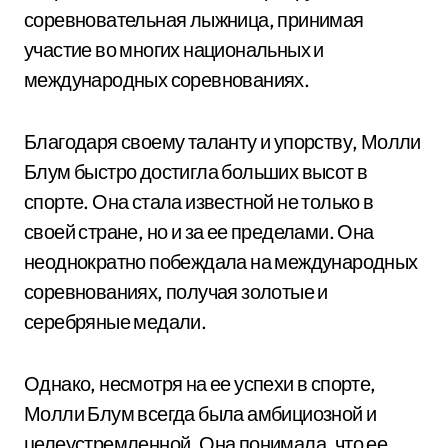
соревновательная лыжница, принимая
участие во многих национальных и
международных соревнованиях.
Благодаря своему таланту и упорству, Молли
Блум быстро достигла больших высот в
спорте. Она стала известной не только в
своей стране, но и за ее пределами. Она
неоднократно побеждала на международных
соревнованиях, получая золотые и
серебряные медали.
Однако, несмотря на ее успехи в спорте,
Молли Блум всегда была амбициозной и
целеустремленной. Она понимала, что ее