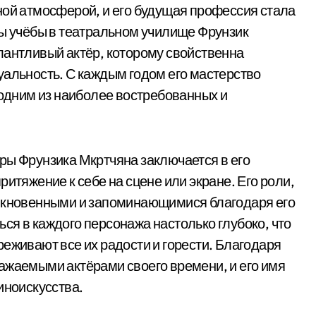
ной атмосферой, и его будущая профессия стала
ды учёбы в театральном училище Фрунзик
лантливый актёр, которому свойственна
уальность. С каждым годом его мастерство
 одним из наиболее востребованных и
ры Фрунзика Мкртчяна заключается в его
итяжение к себе на сцене или экране. Его роли,
никновенными и запоминающимися благодаря его
ся в каждого персонажа настолько глубоко, что
еживают все их радости и горести. Благодаря
ажаемыми актёрами своего времени, и его имя
иноискусства.