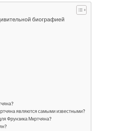
удивительной биографией
тчяна?
кртчяна являются самыми известными?
для Фрунзика Мкртчяна?
ян?