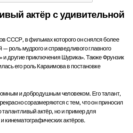
ливый актёр с удивительной
в СССР, в фильмах которого он снялся более
й — роль мудрого и справедливого главного
 и другие приключения Шурика». Также Фрунзик
илась его роль Караимова в постановке
кромным и добродушным человеком. Его талант,
рекрасно соразмеряются с тем, что он приносил
о талантливый актёр, но и пример для
и кинематографических актёров.