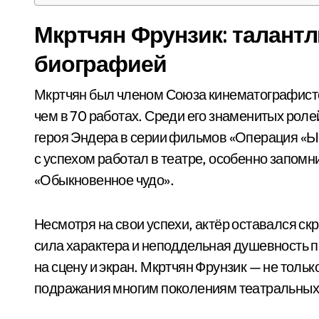
Мкртчян Фрунзик: талант
биографией
Мкртчян был членом Союза кинематографисто
чем в 70 работах. Среди его знаменитых роле
героя Эндера в серии фильмов «Операция «Ы»
с успехом работал в театре, особенно запомн
«Обыкновенное чудо».
Несмотря на свои успехи, актёр оставался с
сила характера и неподдельная душевность п
на сцену и экран. Мкртчян Фрунзик — не тольк
подражания многим поколениям театральных 