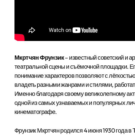
Мкртчян Фрунзик
– известный советский и а
театральной сцены и съёмочной площадки. Ег
понимание характеров позволяют с лёгкостью
владеть разными жанрами и стилями, работат
Именно благодаря своему великолепному акт
одной из самых узнаваемых и популярных лич
кинематографе.
Фрунзик Мкртчян родился 4 июня 1930 года в 