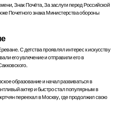
мени, Знак Почёта, За заслуги перед Российской
акже Почетного знака Министерства обороны
ие
Ереване. С детства проявлял интерес к искусству
али его увлечение и отправили его в
Сакковского.
ское образование и начал развиваться в
антливый актер и быстро стал популярным в
Мкртчян переехал в Москву, где продолжил свою