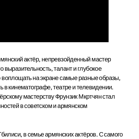
рмянский актёр, непревзойденный мастер
о выразительность, талант и глубокое
 воплощать на экране самые разные образы,
ь в кинематографе, театре и телевидении.
ёрскому мастерству Фрунзик Мкртчян стал
ностей в советском и армянском
Тбилиси, в семье армянских актёров. С самого