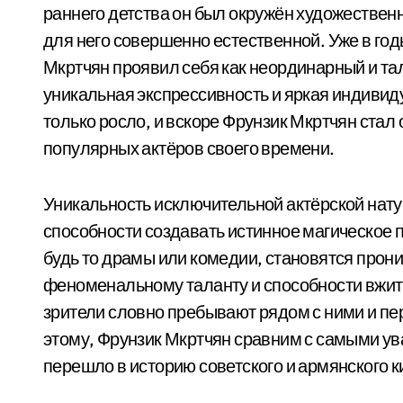
раннего детства он был окружён художествен
для него совершенно естественной. Уже в го
Мкртчян проявил себя как неординарный и та
уникальная экспрессивность и яркая индивид
только росло, и вскоре Фрунзик Мкртчян стал
популярных актёров своего времени.
Уникальность исключительной актёрской нату
способности создавать истинное магическое пр
будь то драмы или комедии, становятся про
феноменальному таланту и способности вжить
зрители словно пребывают рядом с ними и пер
этому, Фрунзик Мкртчян сравним с самыми ув
перешло в историю советского и армянского к