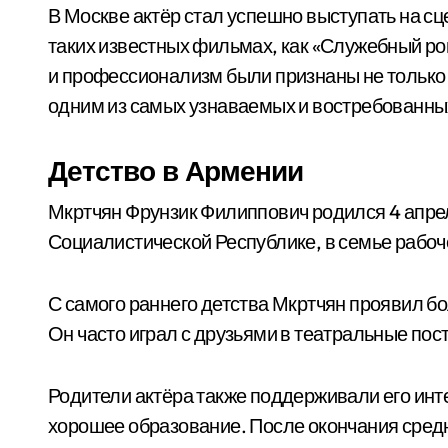
В Москве актёр стал успешно выступать на сц
таких известных фильмах, как «Служебный ром
и профессионализм были признаны не только в
одним из самых узнаваемых и востребованных
Детство в Армении
Мкртчян Фрунзик Филиппович родился 4 апрел
Социалистической Республике, в семье рабоч
С самого раннего детства Мкртчян проявил бо
Он часто играл с друзьями в театральные пос
Родители актёра также поддерживали его инте
хорошее образование. После окончания сред