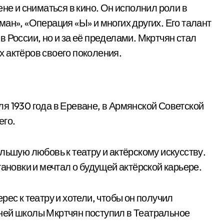
ене и сниматься в кино. Он исполнил роли в
ан», «Операция «Ы» и многих других. Его талант
 России, но и за её пределами. Мкртчян стал
 актёров своего поколения.
я 1930 года в Ереване, в Армянской Советской
его.
льшую любовь к театру и актёрскому искусству.
тановки и мечтал о будущей актёрской карьере.
рес к театру и хотели, чтобы он получил
ней школы Мкртчян поступил в Театральное