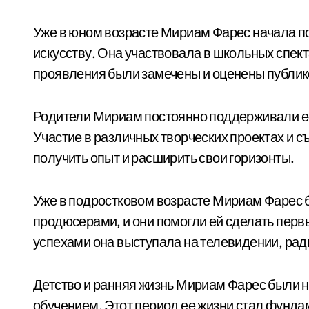
Уже в юном возрасте Мириам Фарес начала по
искусству. Она участвовала в школьных спект
проявления были замечены и оценены публик
Родители Мириам постоянно поддерживали ее 
Участие в различных творческих проектах и с
получить опыт и расширить свои горизонты.
Уже в подростковом возрасте Мириам Фарес
продюсерами, и они помогли ей сделать перв
успехами она выступала на телевидении, рад
Детство и ранняя жизнь Мириам Фарес были 
обучением. Этот период ее жизни стал фунда