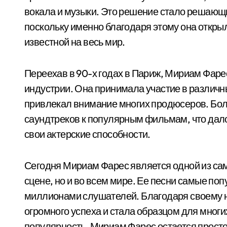
вокала и музыки. Это решение стало решающ
поскольку именно благодаря этому она откры
известной на весь мир.
Переехав в 90-х годах в Париж, Мириам Фаре
индустрии. Она принимала участие в различны
привлекал внимание многих продюсеров. Боле
саундтреков к популярным фильмам, что дало 
свои актерские способности.
Сегодня Мириам Фарес является одной из сам
сцене, но и во всем мире. Ее песни самые по
миллионами слушателей. Благодаря своему н
огромного успеха и стала образцом для мног
популярность, Мириам Фарес остается просто