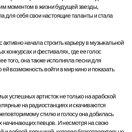
им моментом в жизни будущей звезды,
ла для себя свои настоящие таланты и стала
с активно начала строить карьеру в музыкальной
х конкурсах и фестивалях, где ее голос
е того, она также исполняла песни для
ей возможность войти в мир кино и показать
ых успешных артисток не только на арабской
пулярные на радиостанциях и скачиваются
еповторимому стилю и голосу она добилась
их начинающих певцов. И несмотря на свою
й и доброй девушкой, которая благотворительно