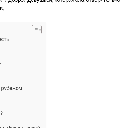
в.
ость
и
а рубежом
с?