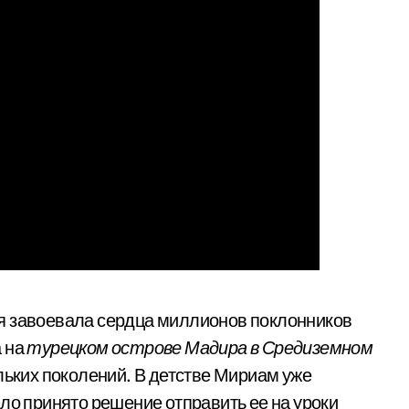
ая завоевала сердца миллионов поклонников
а на
турецком острове Мадира в Средиземном
ольких поколений. В детстве Мириам уже
ло принято решение отправить ее на уроки