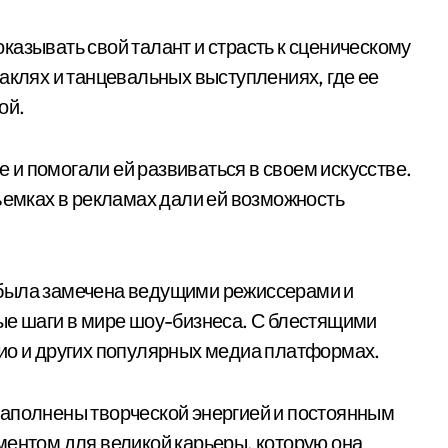
казывать свой талант и страсть к сценическому
аклях и танцевальных выступлениях, где ее
ой.
и помогали ей развиваться в своем искусстве.
ъемках в рекламах дали ей возможность
 была замечена ведущими режиссерами и
ые шаги в мире шоу-бизнеса. С блестящими
ио и других популярных медиа платформах.
наполнены творческой энергией и постоянным
ментом для великой карьеры, которую она