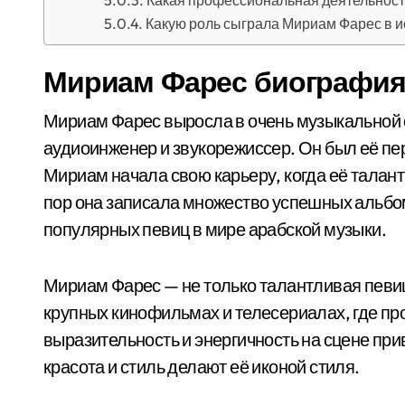
Какая профессиональная деятельност
Какую роль сыграла Мириам Фарес в и
Мириам Фарес биография
Мириам Фарес выросла в очень музыкальной 
аудиоинженер и звукорежиссер. Он был её пе
Мириам начала свою карьеру, когда её талант
пор она записала множество успешных альбом
популярных певиц в мире арабской музыки.
Мириам Фарес — не только талантливая певица
крупных кинофильмах и телесериалах, где пр
выразительность и энергичность на сцене пр
красота и стиль делают её иконой стиля.