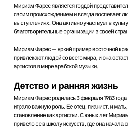
Мириам Фарес является гордой представитель
своим происхождением и всегда воспевает люб
выступлениях. Она активно участвует в куль
благотворительные организации в своей стра
Мириам Фарес — яркий пример восточной красо
привлекают людей со всего мира, и она оста
артистов в мире арабской музыки.
Детство и ранняя жизнь
Мириам Фарес родилась 3 февраля 1983 года в 
играло важную роль. Ее отец, пианист, и мать
становление как артистки. С юных лет Мириам
привело ее в школу искусств, где она начала 