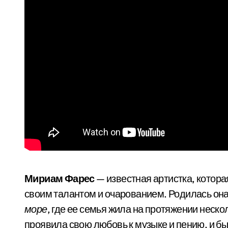
Мириам Фарес
— известная артистка, котор
своим талантом и очарованием. Родилась он
море
, где ее семья жила на протяжении неск
проявила свою любовь к музыке и пению, и бы