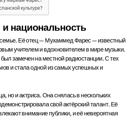
ь у Мириам Фарес?
спанской культуре?
 и национальность
семье. Её отец — Мухаммед Фарес — известный
рвым учителем и вдохновителем в мире музыки.
 был замечен на местной радиостанции. С тех
ов и стала одной из самых успешных и
, но и актриса. Она снялась в нескольких
одемонстрировала свой актёрский талант. Её
ивлекают внимание публики, и её невероятная