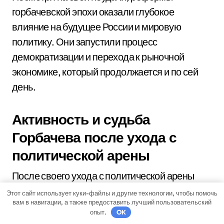
горбачевской эпохи оказали глубокое
влияние на будущее России и мировую
политику. Они запустили процесс
демократизации и перехода к рыночной
экономике, который продолжается и по сей
день.
Активность и судьба
Горбачева после ухода с
политической арены
После своего ухода с политической арены
Михаил Сергеевич Горбачев активно
Этот сайт использует куки-файлы и другие технологии, чтобы помочь
вам в навигации, а также предоставить лучший пользовательский
включился в работу неправительственных
опыт.
OK
организаций и продолжил свою деятельность