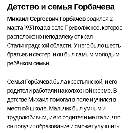
Детство и семья Горбачева
Михаил Сергеевич Горбачев
родился 2
марта 1931 года в селе Приволжское, которое
расположено неподалеку от края
Сталинградской области. У него было шесть
братьев и сестер, и он был самым молодым
ребёнком семьи.
Семья Горбачева была крестьянской, и его
родители работали на колхозной ферме. В
детстве Михаил помогал в поле и учился в
местной школе. Мальчик был умным и
трудолюбивым, и его родители мечтали, что
он получит образование и сможет улучшить