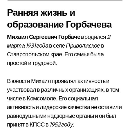
Ранняя жизнь и
образование Горбачева
Михаил Сергеевич Горбачев
родился
2
марта 1931 года
в селе
Приволжское
в
Ставропольском крае. Его семья была
простой и трудовой.
В юности Михаил проявлял активность и
участвовал в различных организациях, в том
числе в Комсомоле. Его социальная
активность и лидерские качества не оставили
равнодушными надзорные органы и он был
принят в КПСС в
1952 году
.