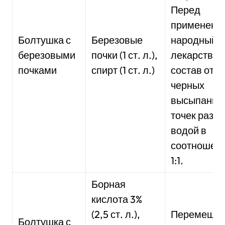
Перед
применени
Болтушка с
Березовые
народный
березовыми
почки (1 ст. л.),
лекарстве
почками
спирт (1 ст. л.)
состав от
черных
высыпаний
точек разве
водой в
соотношен
1:1.
Борная
кислота 3%
(2,5 ст. л.),
Перемешат
Болтушка с