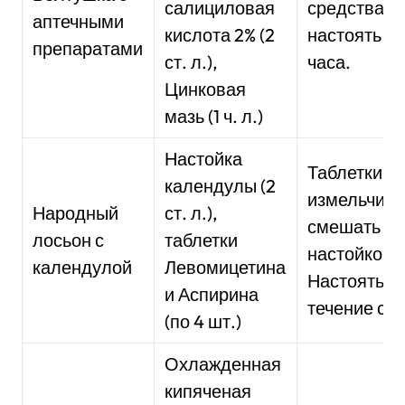
салициловая
средства,
аптечными
кислота 2% (2
настоять 2
препаратами
ст. л.),
часа.
Цинковая
мазь (1 ч. л.)
Настойка
Таблетки
календулы (2
измельчить
Народный
ст. л.),
смешать с
лосьон с
таблетки
настойкой.
календулой
Левомицетина
Настоять в
и Аспирина
течение сут
(по 4 шт.)
Охлажденная
кипяченая