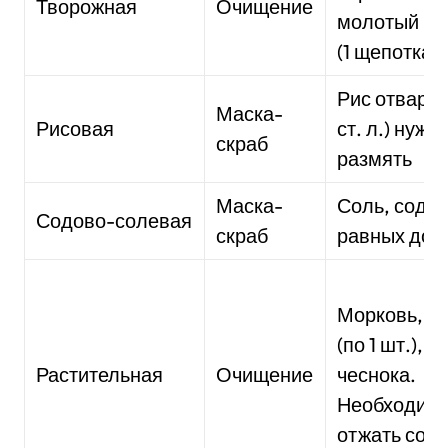
Творожная
Очищение
молотый пе
(1 щепотка)
Рис отварно
Маска-
Рисовая
ст. л.) нужн
скраб
размять
Маска-
Соль, сода 
Содово-солевая
скраб
равных дол
Морковь, ог
(по 1 шт.), з
Растительная
Очищение
чеснока.
Необходим
отжать сок.