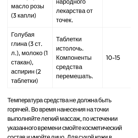
народного
масло розы
лекарства от
(3 капли)
точек.
Голубая
Таблетки
глина (3 ст.
истолочь.
л.), молоко (1
Компоненты
10-15
стакан),
средства
аспирин (2
перемешать.
таблетки)
Температура средства не должна быть
горячей. Во время нанесения на точки
выполняйте легкий массаж, по истечении
указанного времени смойте косметический
состав и умойте лицо. Для сухой кожи в