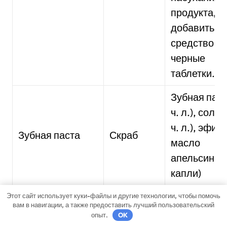
продукта,
добавить в
средство
черные
таблетки.
Зубная паст
ч. л.), соль 
ч. л.), эфир
Зубная паста
Скраб
масло
апельсина (
капли)
Этот сайт использует куки-файлы и другие технологии, чтобы помочь
Для усиления эффективности народных
вам в навигации, а также предоставить лучший пользовательский
опыт.
OK
лекарственных средств и скорейшего