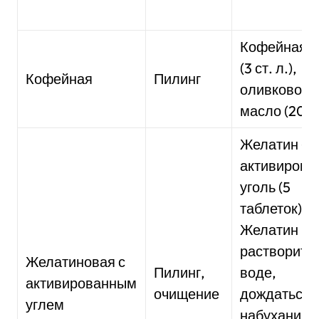
Кофейная г
(3 ст. л.),
Кофейная
Пилинг
оливковое
масло (20 м
Желатин (5 г
активирова
уголь (5
таблеток).
Желатин
растворить 
Желатиновая с
Пилинг,
воде,
активированным
очищение
дождаться
углем
набухания