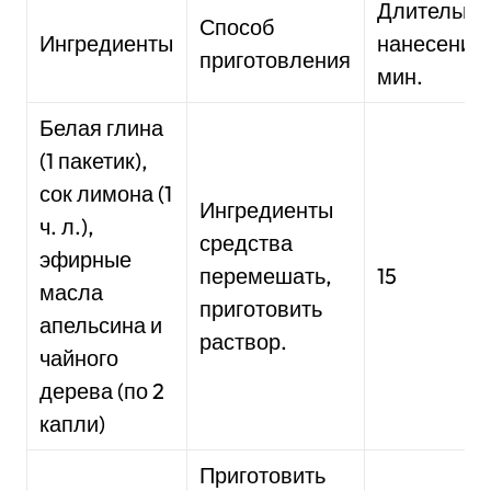
Длительно
Способ
Ингредиенты
нанесения
приготовления
мин.
Белая глина
(1 пакетик),
сок лимона (1
Ингредиенты
ч. л.),
средства
эфирные
перемешать,
15
масла
приготовить
апельсина и
раствор.
чайного
дерева (по 2
капли)
Приготовить