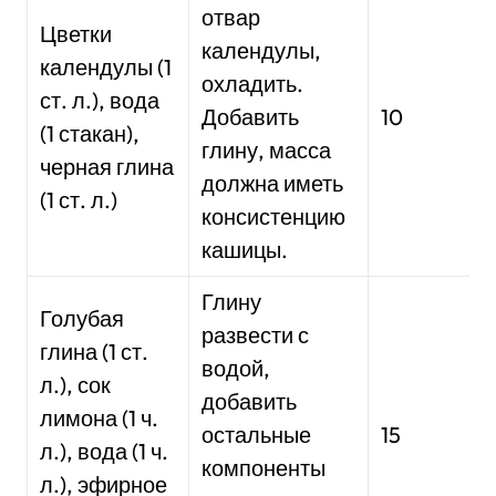
отвар
Цветки
календулы,
календулы (1
охладить.
ст. л.), вода
Добавить
10
(1 стакан),
глину, масса
черная глина
должна иметь
(1 ст. л.)
консистенцию
кашицы.
Глину
Голубая
развести с
глина (1 ст.
водой,
л.), сок
добавить
лимона (1 ч.
остальные
15
л.), вода (1 ч.
компоненты
л.), эфирное