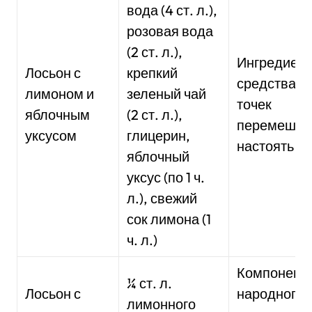
вода (4 ст. л.),
розовая вода
(2 ст. л.),
Ингредиен
Лосьон с
крепкий
средства о
лимоном и
зеленый чай
точек
яблочным
(2 ст. л.),
перемешат
уксусом
глицерин,
настоять 1 ч
яблочный
уксус (по 1 ч.
л.), свежий
сок лимона (1
ч. л.)
Компонент
¼ ст. л.
Лосьон с
народного
лимонного