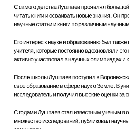
С самого детства Лушпаев проявлял большой
читать книги и осваивать новые знания. Он п
научные статьи и книги по различным научны
Его интерес к науке и образованию был также
учителя, которые постоянно вдохновляли его
активно участвовал в научных олимпиадах и к
После школы Лушпаев поступил в Воронежски
свое образование в сфере наук о Земле. В уни
исследователь и получил высокие оценки за с
С годами Лушпаев стал известным ученым в о
множество исследований, публиковал научные