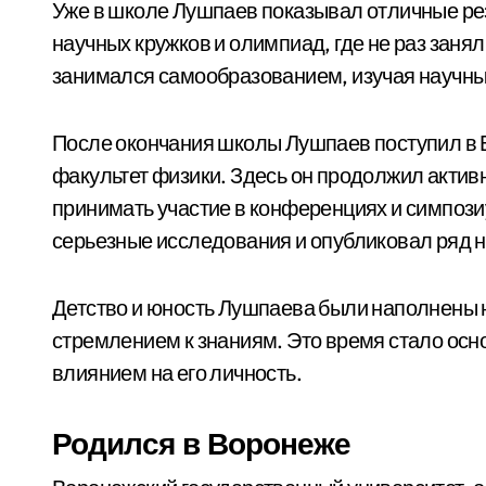
Уже в школе Лушпаев показывал отличные рез
научных кружков и олимпиад, где не раз заня
занимался самообразованием, изучая научные
После окончания школы Лушпаев поступил в 
факультет физики. Здесь он продолжил активн
принимать участие в конференциях и симпози
серьезные исследования и опубликовал ряд н
Детство и юность Лушпаева были наполнены
стремлением к знаниям. Это время стало осн
влиянием на его личность.
Родился в Воронеже