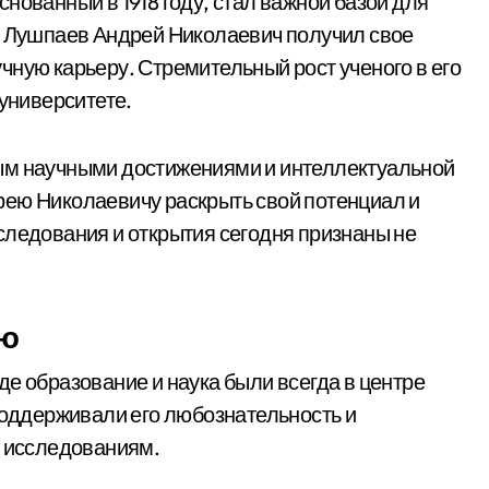
нованный в 1918 году, стал важной базой для
ь Лушпаев Андрей Николаевич получил свое
чную карьеру. Стремительный рост ученого в его
 университете.
ым научными достижениями и интеллектуальной
рею Николаевичу раскрыть свой потенциал и
следования и открытия сегодня признаны не
ию
е образование и наука были всегда в центре
 поддерживали его любознательность и
м исследованиям.