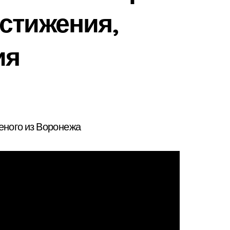
стижения,
ия