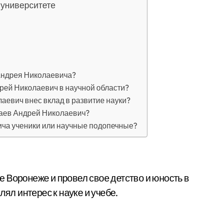
 университете
Андрея Николаевича?
рей Николаевич в научной области?
евич внес вклад в развитие науки?
паев Андрей Николаевич?
ича ученики или научные подопечные?
 Воронеже и провел свое детство и юность в
лял интерес к науке и учебе.