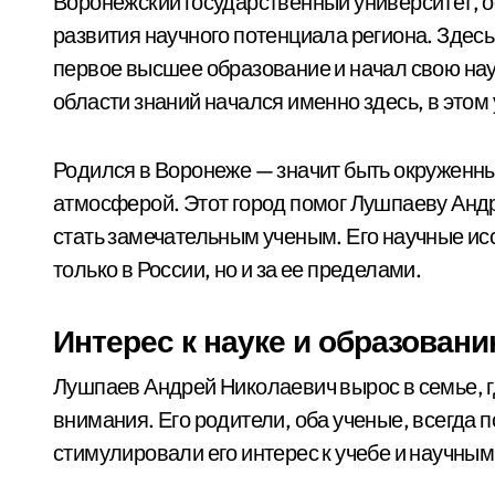
Воронежский государственный университет, ос
развития научного потенциала региона. Здес
первое высшее образование и начал свою нау
области знаний начался именно здесь, в этом
Родился в Воронеже — значит быть окруженн
атмосферой. Этот город помог Лушпаеву Анд
стать замечательным ученым. Его научные ис
только в России, но и за ее пределами.
Интерес к науке и образован
Лушпаев Андрей Николаевич вырос в семье, гд
внимания. Его родители, оба ученые, всегда
стимулировали его интерес к учебе и научны