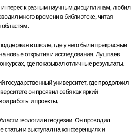
 интерес к разным научным дисциплинам, любил
роводил много времени в библиотеке, читая
м областям.
 поддержан в школе, где у него были прекрасные
 на новые открытия и исследования. Лушпаев
онкурсах, где показывал отличные результаты.
й государственный университет, где продолжил
верситете он проявил себя как яркий
вои работы и проекты.
бласти геологии и геодезии. Он проводил
 статьи и выступал на конференциях и