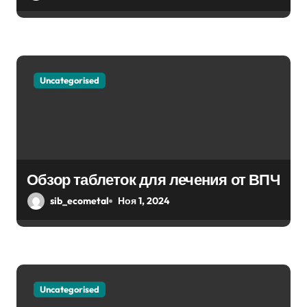
с
я
м
Uncategorised
Обзор таблеток для лечения от ВПЧ
sib_ecometal
Ноя 1, 2024
Uncategorised