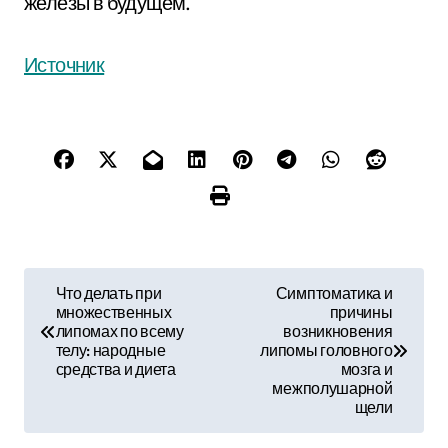
железы в будущем.
Источник
Н
Что делать при
Симптоматика и
множественных
причины
а
липомах по всему
возникновения
телу: народные
липомы головного
в
средства и диета
мозга и
межполушарной
и
щели