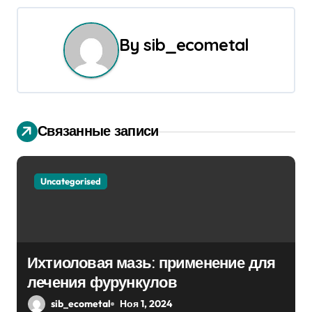
г
а
By
sib_ecometal
ц
и
я
Связанные записи
п
о
Uncategorised
з
а
п
Ихтиоловая мазь: применение для
лечения фурункулов
и
sib_ecometal
Ноя 1, 2024