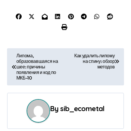
Н
Липома,
Как удалить липому
образовавшаяся на
на спину: обзор
а
шее: причины
методов
появления и код по
в
МКБ-10
и
г
By
sib_ecometal
а
ц