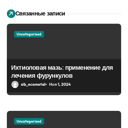
и
Связанные записи
я
п
Uncategorised
о
з
а
Ихтиоловая мазь: применение для
п
лечения фурункулов
sib_ecometal
Ноя 1, 2024
и
с
я
м
Uncategorised