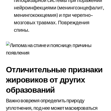
гипофизарной системы при поражении
нейроинфекциями (менингоэнцефалит,
менингококкцемия) и при черепно-
мозговых травмах. Повреждения
спины.
Отличительные признаки
жировиков от других
образований
Важно вовремя определить природу
уплотнения, под нее может маскироваться