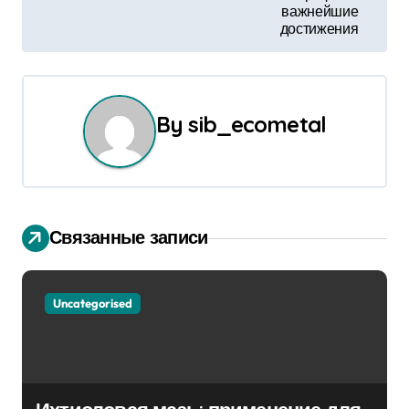
г
важнейшие
достижения
а
ц
и
By
sib_ecometal
я
п
о
Связанные записи
з
Uncategorised
а
п
и