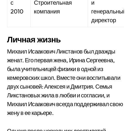
с
Строительная
и
2010
компания
генеральный
директор
Личная жизнь
Михаил Исаакович Ликстанов был дважды
женат. Его первая жена, Ирина Сергеевна,
была учительницей физики в одной из
кемеровских школ. Вместе они воспитывали
двух сыновей: Алексея и Дмитрия. Семья
Ликстановых жила в любви и согласии, и
Михаил Исаакович всегда поддерживал свою
жену в ее карьере.
Однако после нескольких десятилетий