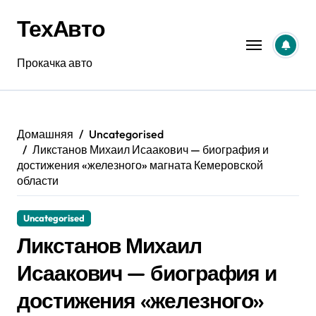
Перейти
ТехАвто
к
содержанию
Прокачка авто
Домашняя
Uncategorised
Ликстанов Михаил Исаакович — биография и
достижения «железного» магната Кемеровской
области
Uncategorised
Ликстанов Михаил
Исаакович — биография и
достижения «железного»