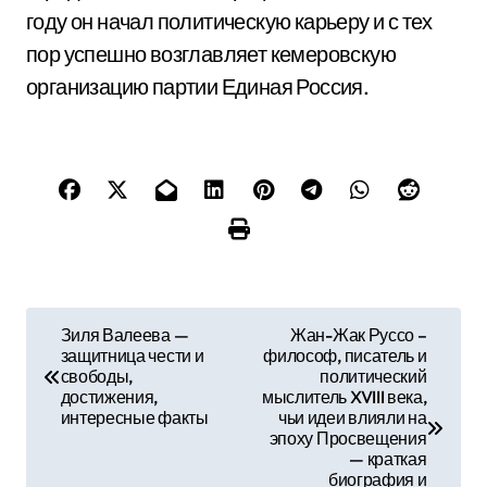
году он начал политическую карьеру и с тех
пор успешно возглавляет кемеровскую
организацию партии Единая Россия.
Н
Зиля Валеева —
Жан-Жак Руссо –
защитница чести и
философ, писатель и
а
свободы,
политический
достижения,
мыслитель XVIII века,
в
интересные факты
чьи идеи влияли на
эпоху Просвещения
и
— краткая
биография и