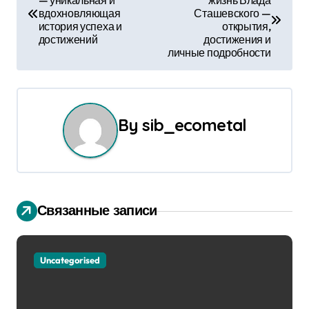
— уникальная и
жизнь Влада
а
вдохновляющая
Сташевского —
история успеха и
открытия,
в
достижений
достижения и
личные подробности
и
г
а
By
sib_ecometal
ц
и
я
Связанные записи
п
о
Uncategorised
з