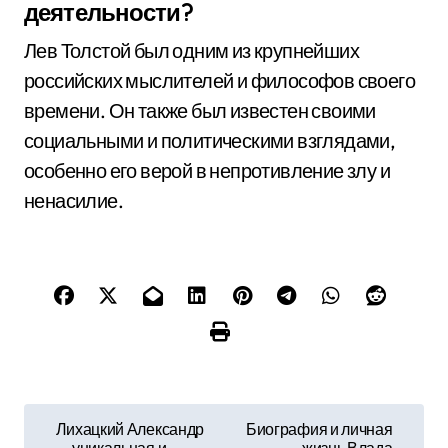
деятельности?
Лев Толстой был одним из крупнейших
российских мыслителей и философов своего
времени. Он также был известен своими
социальными и политическими взглядами,
особенно его верой в непротивление злу и
ненасилие.
Н
Лихацкий Александр
Биография и личная