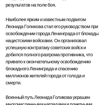
результатов на поле боя.
Наиболее ярким и известным подвигом
Леонида Голикова стал его руководством при
освобождении города Ленинграда от блокады
нацистскими войсками. Он организовал
успешную контратаку советских войск и
добился полного разгрома противника, что
привело к окончательному освобождению
блокадного Ленинграда и спасению
миллионов жителей города от голода и
смерти.
Военный путь Леонида Голикова украшен
многочисленными наградами и почетными