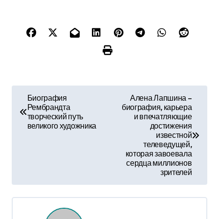
Н
Биография
Алена Лапшина –
Рембрандта
биография, карьера
а
творческий путь
и впечатляющие
великого художника
достижения
в
известной
телеведущей,
и
которая завоевала
сердца миллионов
г
зрителей
а
ц