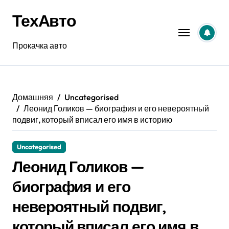
Перейти
ТехАвто
к
содержанию
Прокачка авто
Домашняя
Uncategorised
Леонид Голиков — биография и его невероятный
подвиг, который вписал его имя в историю
Uncategorised
Леонид Голиков —
биография и его
невероятный подвиг,
который вписал его имя в