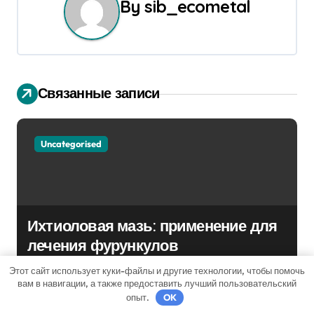
By
sib_ecometal
и
я
п
Связанные записи
о
з
Uncategorised
а
п
и
Ихтиоловая мазь: применение для
лечения фурункулов
с
sib_ecometal
Ноя 1, 2024
Этот сайт использует куки-файлы и другие технологии, чтобы помочь
я
вам в навигации, а также предоставить лучший пользовательский
опыт.
OK
м