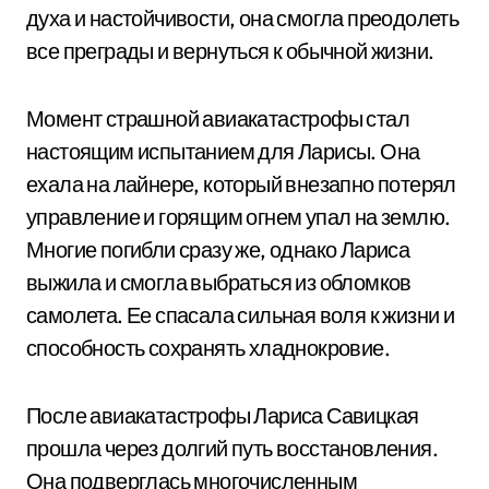
духа и настойчивости, она смогла преодолеть
все преграды и вернуться к обычной жизни.
Момент страшной авиакатастрофы стал
настоящим испытанием для Ларисы. Она
ехала на лайнере, который внезапно потерял
управление и горящим огнем упал на землю.
Многие погибли сразу же, однако Лариса
выжила и смогла выбраться из обломков
самолета. Ее спасала сильная воля к жизни и
способность сохранять хладнокровие.
После авиакатастрофы Лариса Савицкая
прошла через долгий путь восстановления.
Она подверглась многочисленным