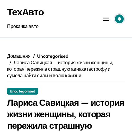
Перейти
ТехАвто
к
содержанию
Прокачка авто
Домашняя
Uncategorised
Лариса Савицкая — история жизни женщины,
которая пережила страшную авиакатастрофу и
сумела найти силы и волю к жизни
Uncategorised
Лариса Савицкая — история
жизни женщины, которая
пережила страшную