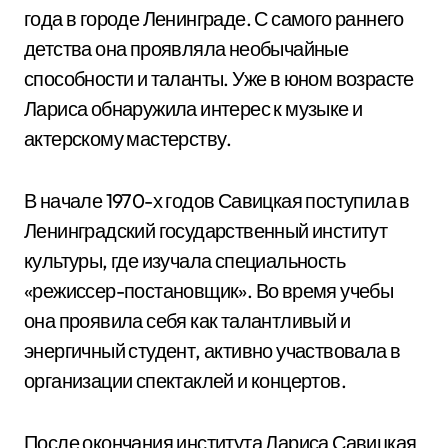
года в городе Ленинграде. С самого раннего
детства она проявляла необычайные
способности и таланты. Уже в юном возрасте
Лариса обнаружила интерес к музыке и
актерскому мастерству.
В начале 1970-х годов Савицкая поступила в
Ленинградский государственный институт
культуры, где изучала специальность
«режиссер-постановщик». Во время учебы
она проявила себя как талантливый и
энергичный студент, активно участвовала в
организации спектаклей и концертов.
После окончания института Лариса Савицкая