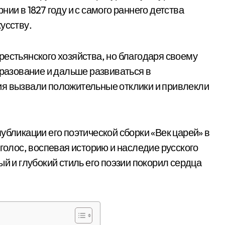
ии в 1827 году и с самого раннего детства
усству.
рестьянского хозяйства, но благодаря своему
бразование и дальше развиваться в
ия вызвали положительные отклики и привлекли
убликации его поэтической сборки «Век царей» в
 голос, воспевая историю и наследие русского
ый и глубокий стиль его поэзии покорил сердца