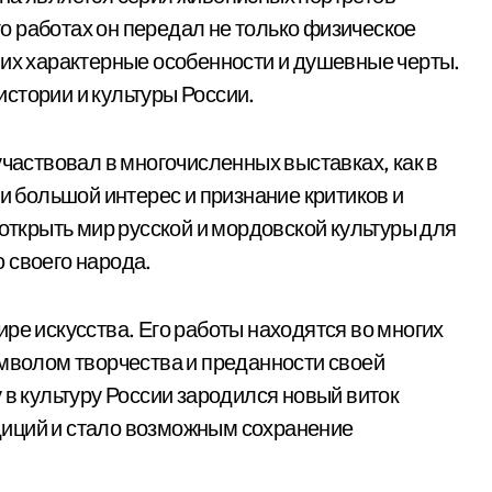
 работах он передал не только физическое
 их характерные особенности и душевные черты.
стории и культуры России.
участвовал в многочисленных выставках, как в
ли большой интерес и признание критиков и
 открыть мир русской и мордовской культуры для
 своего народа.
ре искусства. Его работы находятся во многих
имволом творчества и преданности своей
 в культуру России зародился новый виток
иций и стало возможным сохранение