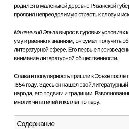
родился в маленькой деревне Рязанской губерн
проявил непреодолимую страсть к слову и иск
Маленький Эрьзя
вырос в суровых условиях к
уму и рвению к знаниям, он сумел получить о
литературной сфере. Его первые произведен
внимание литературной общественности.
Слава и популярность пришли к Эрьзе после п
1854 году. Здесь он нашел свой литературный
народа, его подвиги и традиции. Взволнованн
многих читателей и коллег по перу.
Содержание