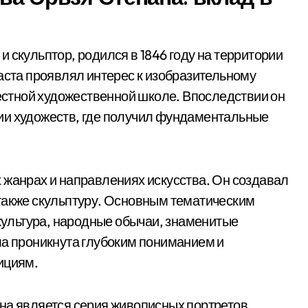
 скульптор, родился в 1846 году на территории
раста проявлял интерес к изобразительному
местной художественной школе. Впоследствии он
ии художеств, где получил фундаментальные
 жанрах и направлениях искусства. Он создавал
также скульптуру. Основным тематическим
 культура, народные обычаи, знаменитые
ла проникнута глубоким пониманием и
ициям.
на является серия живописных портретов