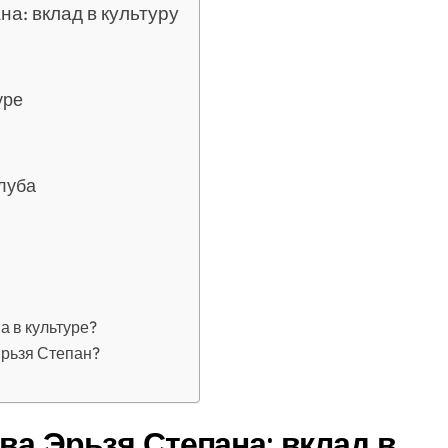
а: вклад в культуру
уре
луба
а в культуре?
Эрьзя Степан?
ва Эрьзя Степана: вклад в