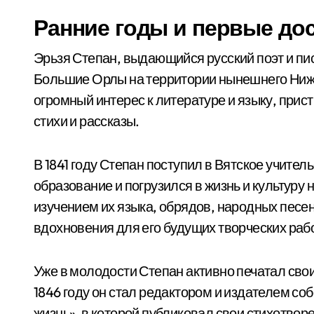
Ранние годы и первые до
Эрьзя Степан, выдающийся русский поэт и пис
Большие Орлы на территории нынешнего Ниже
огромный интерес к литературе и языку, прис
стихи и рассказы.
В 1841 году Степан поступил в Вятское учите
образование и погрузился в жизнь и культур
изучением их языка, обрядов, народных песен
вдохновения для его будущих творческих раб
Уже в молодости Степан активно печатал сво
1846 году он стал редактором и издателем со
жизнь», в которой публиковал свои стихотворе