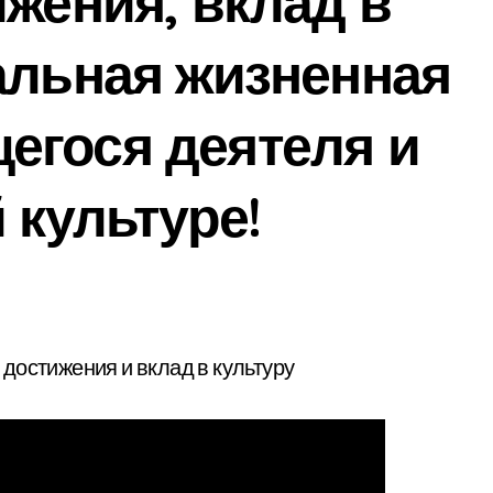
ижения, вклад в
альная жизненная
егося деятеля и
 культуре!