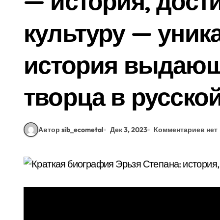
— история, дост
культуру — уник
история выдающ
творца в русской
Автор sib_ecometal
Дек 3, 2023
Комментариев нет