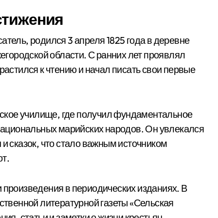
стижения
атель, родился 3 апреля 1825 года в деревне
городской области. С ранних лет проявлял
трастился к чтению и начал писать свои первые
льское училище, где получил фундаментальное
у национальных марийских народов. Он увлекался
 и сказок, что стало важным источником
от.
и произведения в периодических изданиях. В
бственной литературной газеты «Сельская
ния, статьи и заметки о жизни крестьян.