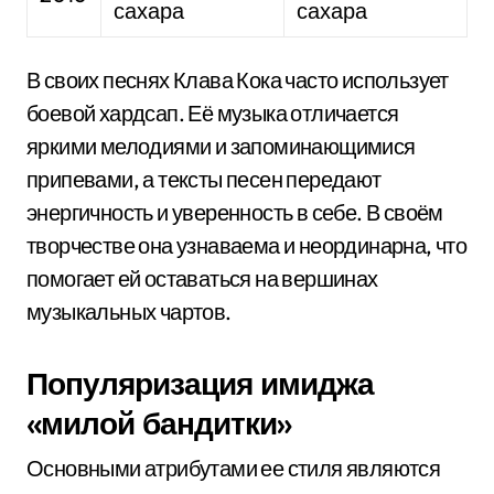
сахара
сахара
В своих песнях Клава Кока часто использует
боевой хардсап. Её музыка отличается
яркими мелодиями и запоминающимися
припевами, а тексты песен передают
энергичность и уверенность в себе. В своём
творчестве она узнаваема и неординарна, что
помогает ей оставаться на вершинах
музыкальных чартов.
Популяризация имиджа
«милой бандитки»
Основными атрибутами ее стиля являются