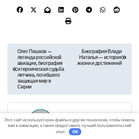
Н
Олег Пешков —
Биография Влади
легенда российской
Наталья — история
а
авиации, биография
жизни и достижений
и героическая судьба
в
летчика, погибшего
защищая мир в
и
Сирии
г
а
By
sib_ecometal
Этот сайт использует куки-файлы и другие технологии, чтобы помочь
ц
вам в навигации, а также предоставить лучший пользовательский
опыт.
OK
и