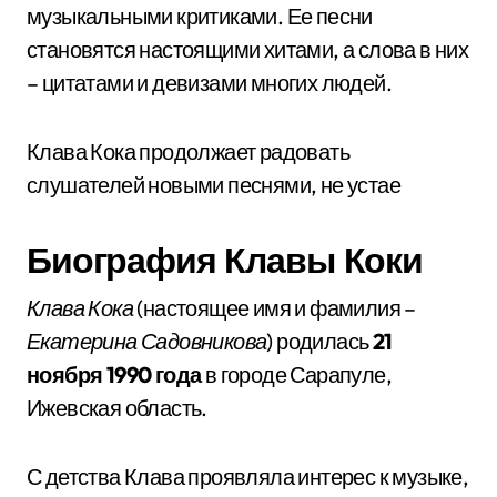
музыкальными критиками. Ее песни
становятся настоящими хитами, а слова в них
– цитатами и девизами многих людей.
Клава Кока продолжает радовать
слушателей новыми песнями, не устае
Биография Клавы Коки
Клава Кока
(настоящее имя и фамилия –
Екатерина Садовникова
) родилась
21
ноября 1990 года
в городе Сарапуле,
Ижевская область.
С детства Клава проявляла интерес к музыке,