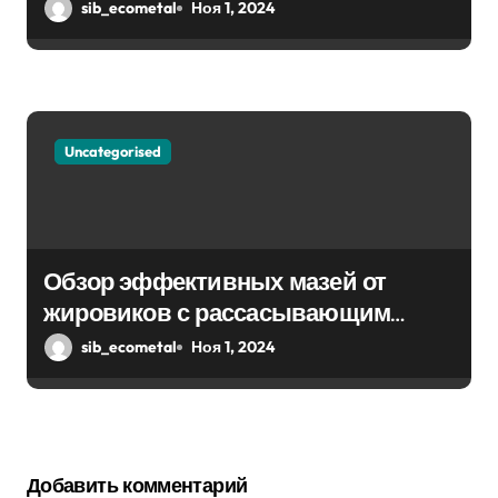
sib_ecometal
Ноя 1, 2024
Uncategorised
Обзор эффективных мазей от
жировиков с рассасывающим
эффектом
sib_ecometal
Ноя 1, 2024
Добавить комментарий