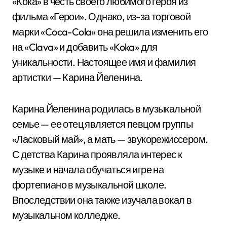
«Кока» в честь своего любимого героя из
фильма «Герои». Однако, из-за торговой
марки «Coca-Cola» она решила изменить его
на «Clava» и добавить «Koka» для
уникальности. Настоящее имя и фамилия
артистки — Карина Йеленина.
Карина Йеленина родилась в музыкальной
семье — ее отец является певцом группы
«Ласковый май», а мать — звукорежиссером.
С детства Карина проявляла интерес к
музыке и начала обучаться игре на
фортепиано в музыкальной школе.
Впоследствии она также изучала вокал в
музыкальном колледже.