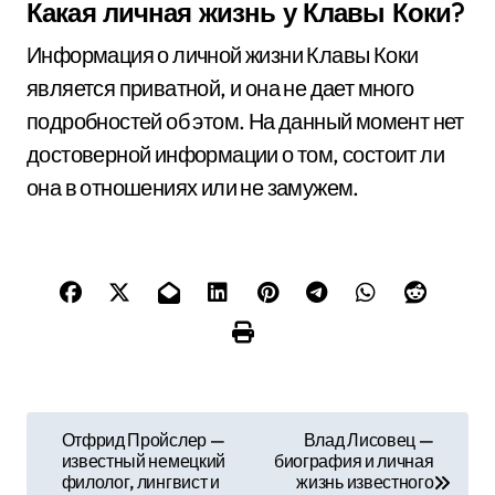
Какая личная жизнь у Клавы Коки?
Информация о личной жизни Клавы Коки
является приватной, и она не дает много
подробностей об этом. На данный момент нет
достоверной информации о том, состоит ли
она в отношениях или не замужем.
Н
Отфрид Пройслер —
Влад Лисовец —
известный немецкий
биография и личная
а
филолог, лингвист и
жизнь известного