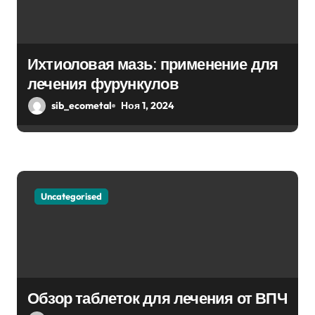
п
и
Ихтиоловая мазь: применение для
с
лечения фурункулов
я
sib_ecometal
Ноя 1, 2024
м
Uncategorised
Обзор таблеток для лечения от ВПЧ