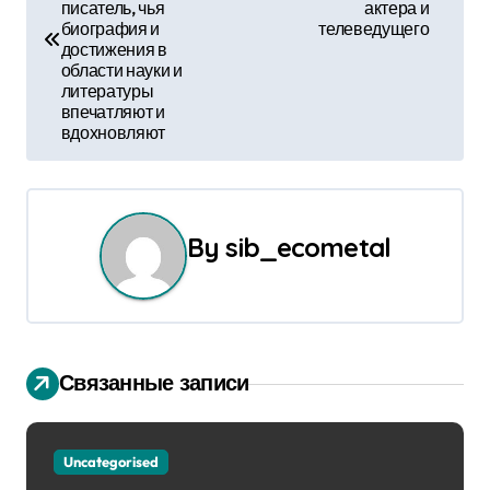
писатель, чья
актера и
в
биография и
телеведущего
достижения в
и
области науки и
литературы
г
впечатляют и
вдохновляют
а
ц
и
By
sib_ecometal
я
п
о
Связанные записи
з
Uncategorised
а