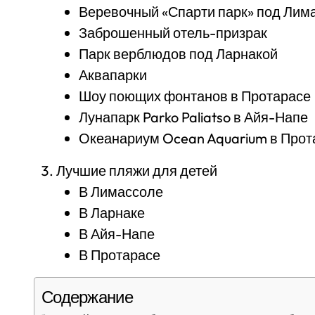
Веревочный «Спарти парк» под Лим
Заброшенный отель-призрак
Парк верблюдов под Ларнакой
Аквапарки
Шоу поющих фонтанов в Протарасе
Лунапарк Parko Paliatso в Айя-Напе
Океанариум Ocean Aquarium в Прот
Лучшие пляжи для детей
В Лимассоле
В Ларнаке
В Айя-Напе
В Протарасе
Содержание