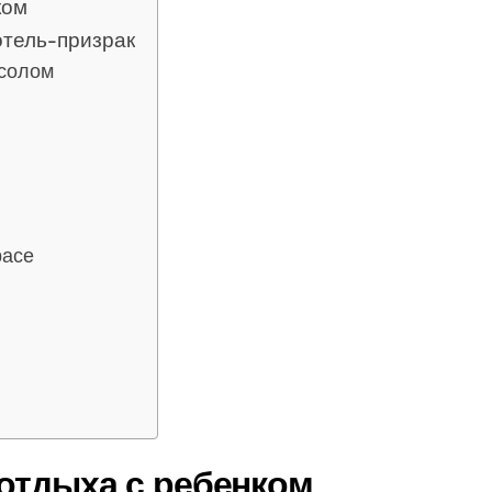
ком
отель-призрак
ссолом
расе
 отдыха с ребенком