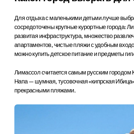
Для отдыха с маленькими детьми лучше выбра
сосредоточены крупные курортные города: Ли
развитая инфраструктура, множество развлеч
апартаментов, чистые пляжи с удобным входом
можно купить детское питание и предметы г
Лимассол считается самым русским городом К
Напа — шумная, тусовочная «кипрская Ибица»
прекрасными пляжами.