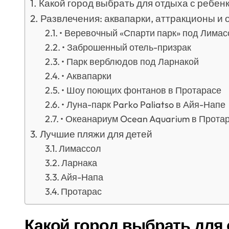
Какой город выбрать для отдыха с ребен
Развлечения: аквапарки, аттракционы и 
• Веревочный «Спарти парк» под Лима
• Заброшенный отель-призрак
• Парк верблюдов под Ларнакой
• Аквапарки
• Шоу поющих фонтанов в Протарасе
• Луна-парк Parko Paliatso в Айя-Напе
• Океанариум Ocean Aquarium в Прота
Лучшие пляжи для детей
Лимассол
Ларнака
Айя-Напа
Протарас
Какой город выбрать для