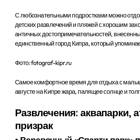
С любознательными подростками можно отдох
детских развлечений и пляжей с хорошим захо
античных достопримечательностей, внесенны
единственный город Кипра, который упомина
Фото: fotograf-kipr.ru
Самое комфортное время для отдыха с малыш
августе на Кипре жара, палящее солнце и то
Развлечения: аквапарки, 
призрак
• Веревочный «Спарти парк»