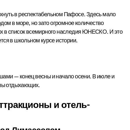
нуть в респектабельном Пафосе. Здесь мало
дом в море, но зато огромное количество
х в список всемирного наследия ЮНЕСКО. И это
ется в школьном курсе истории.
ами — конец весны и начало осени. В июле и
лпы отдыхающих.
аттракционы и отель-
 под Лимассолом