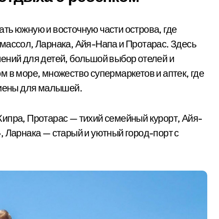
ть южную и восточную части острова, где
массол, Ларнака, Айя-Напа и Протарас. Здесь
ений для детей, большой выбор отелей и
 в море, множество супермаркетов и аптек, где
игиены для малышей.
ипра, Протарас — тихий семейный курорт, Айя-
, Ларнака — старый и уютный город-порт с