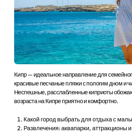
Кипр — идеальное направление для семейного отдыха. Тут приятный климат, много солнца,
красивые песчаные пляжи с пологим дном и 
Неспешные, расслабленные киприоты обожают
возраста на Кипре приятно и комфортно.
Какой город выбрать для отдыха с мал
Развлечения: аквапарки, аттракционы и