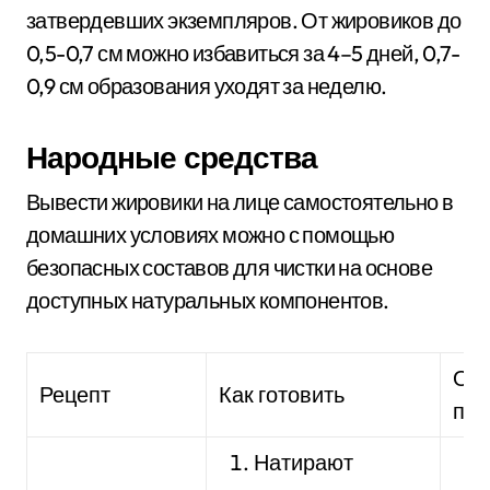
затвердевших экземпляров. От жировиков до
0,5-0,7 см можно избавиться за 4–5 дней, 0,7-
0,9 см образования уходят за неделю.
Народные средства
Вывести жировики на лице самостоятельно в
домашних условиях можно с помощью
безопасных составов для чистки на основе
доступных натуральных компонентов.
Осо
Рецепт
Как готовить
пр
Натирают