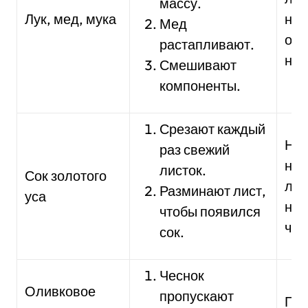
массу.
Лук, мед, мука
нан
Мед
опу
растапливают.
ноч
Смешивают
компоненты.
Срезают каждый
На
раз свежий
на 
листок.
Сок золотого
лиц
Разминают лист,
уса
нес
чтобы появился
час
сок.
Чеснок
Оливковое
пропускают
Пр