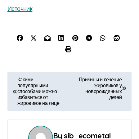
Источник
Н
Какими
Причины и лечение
популярными
жировиков у
а
способами можно
новорожденных
избавиться от
детей
в
жировиков на лице
и
г
By
sib_ecometal