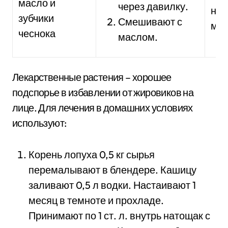
масло и
через давилку.
на 
зубчики
Смешивают с
мин
чеснока
маслом.
Лекарственные растения – хорошее
подспорье в избавлении от жировиков на
лице. Для лечения в домашних условиях
используют:
Корень лопуха 0,5 кг сырья
перемалывают в блендере. Кашицу
заливают 0,5 л водки. Настаивают 1
месяц в темноте и прохладе.
Принимают по 1 ст. л. внутрь натощак с