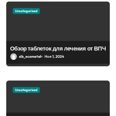
я
м
Uncategorised
Обзор таблеток для лечения от ВПЧ
sib_ecometal
Ноя 1, 2024
Uncategorised