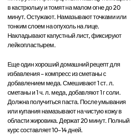
в кастрюльку и томят на малом огне до 20
минут. Остужают. Намазывают точками или
тонким слоем на опухоль на лице.
Накладывают капустный лист, фиксируют
лейкопластырем.
Еще один хороший домашний рецепт для
избавления – компресс из сметаны с
добавлением меда. Смешивают 1 ст. л.
сметаны и 1 ч. л. меда, добавляют 1 г соли.
Должна получиться паста. После умывания
или купания намазывают на чистую кожу в
области жировика. Держат 20 минут. Полный
курс составляет 10–14 дней.