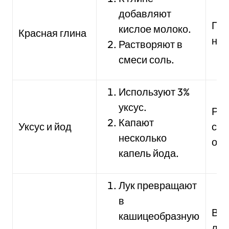
добавляют
Пр
кислое молоко.
Красная глина
на 
Растворяют в
смеси соль.
Используют 3%
уксус.
Рас
Капают
Уксус и йод
см
несколько
обр
капель йода.
Лук превращают
в
В в
кашицеобразную
ле