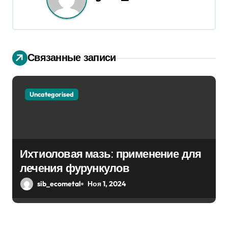
а
ц
и
Связанные записи
я
п
Uncategorised
о
з
а
Ихтиоловая мазь: применение для
п
лечения фурункулов
sib_ecometal
Ноя 1, 2024
и
с