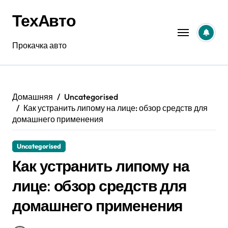
Перейти
ТехАвто
к
содержанию
Прокачка авто
Домашняя
Uncategorised
Как устранить липому на лице: обзор средств для
домашнего применения
Uncategorised
Как устранить липому на
лице: обзор средств для
домашнего применения