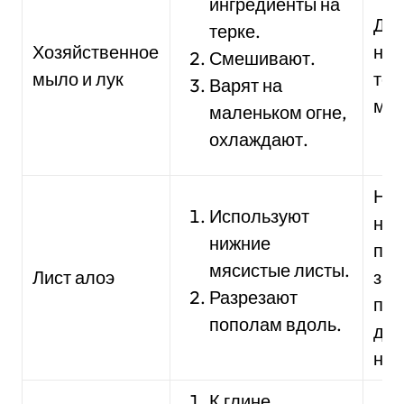
ингредиенты на
Дел
терке.
Хозяйственное
на 
Смешивают.
мыло и лук
теч
Варят на
мин
маленьком огне,
охлаждают.
На
Используют
на 
нижние
пат
мясистые листы.
Лист алоэ
зак
Разрезают
пла
пополам вдоль.
дер
ноч
К глине