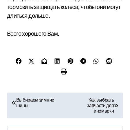
тормозить защищать колеса, чтобы они могут
длиться дольше.
Всего хорошего Вам.
Н
Выбираем зимние
Как выбрать
шины
запчасти для
а
иномарки
в