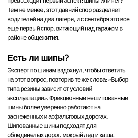
превосходит первый аспект: шипы или нет?
Тем не менее, этот давний спор разделяет
водителей на два лагеря, и с сентября это все
еще первый спор, витающий над гаражом в
районе общежития.
Есть ли шипы?
Эксперт по шинам вздохнул, чтобы ответить
на этот вопрос, повторив те же слова: «Выбор
типа резины зависит от условий
эксплуатации». Фрикционные нешипованные
шины более уверенно работают на
заснеженных и асфальтовых дорогах.
Шипованные шины подходят для
обледенелых дорог. мокрый лед и каша.