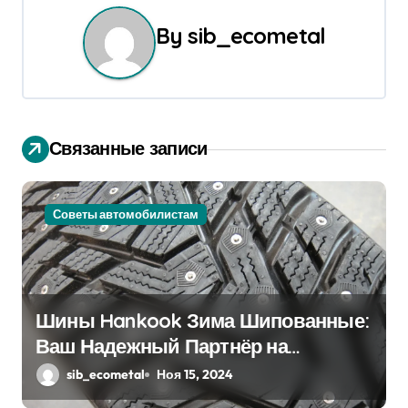
и
By
sib_ecometal
г
а
ц
Связанные записи
и
я
Советы автомобилистам
п
о
з
Шины Hankook Зима Шипованные:
а
Ваш Надежный Партнёр на
Снежных Дорогах
sib_ecometal
Ноя 15, 2024
п