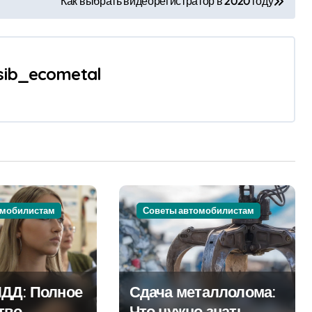
Как выбрать видеорегистратор в 2020 году
sib_ecometal
омобилистам
Советы автомобилистам
ДД: Полное
Сдача металлолома:
тво
Что нужно знать