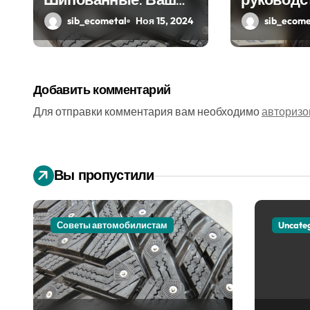
Надежный Партнёр
а
sib_ecometal
Ноя 15, 2024
sib_ecome
на Снежных Дорогах
п
и
Добавить комментарий
с
Для отправки комментария вам необходимо
авторизо
я
м
Вы пропустили
Советы автомобилистам
Uncate