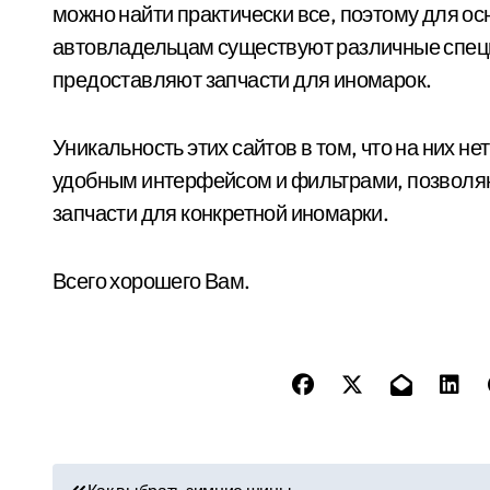
можно найти практически все, поэтому для о
автовладельцам существуют различные спец
предоставляют запчасти для иномарок.
Уникальность этих сайтов в том, что на них н
удобным интерфейсом и фильтрами, позволя
запчасти для конкретной иномарки.
Всего хорошего Вам.
Н