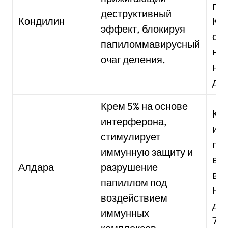
по
деструктивный
Кондилин
Кур
эффект, блокируя
сос
папиломмавирусный
нан
очаг деления.
на
два
Крем 5% на основе
Кре
интерферона,
им
стимулирует
пр
иммунную защиту и
ве
Алдара
разрушение
в 1
папиллом под
На
воздействием
ден
иммунных
7-1