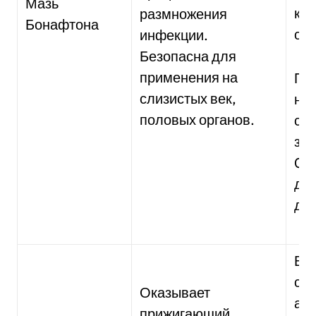
Мазь
кур
размножения
Бонафтона
сос
инфекции.
Безопасна для
применения на
При
слизистых век,
нов
половых органов.
сли
зак
0,0
дли
дне
В 1
сод
Оказывает
акт
прижигающий