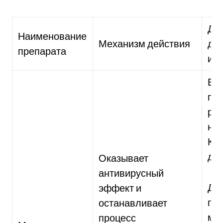
До
Наименование
Механизм действия
дл
препарата
ис
Вз
при
раз
на 
Кур
дне
Оказывает
антивирусный
Дет
эффект и
при
останавливает
маз
процесс