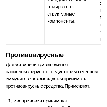
одн
отмирают ее
на
структурные
пр
компоненты.
на 
ож
пос
Противовирусные
Для устранения размножения
папилломавирусного недуга при угнетенном
иммунитете рекомендуется принимать
противовирусные средства. Применяют:
Изопринозин принимают