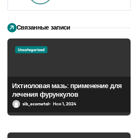
и
я
п
Связанные записи
о
з
Uncategorised
а
п
Ихтиоловая мазь: применение для
и
лечения фурункулов
с
sib_ecometal
Ноя 1, 2024
я
м