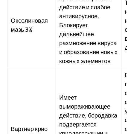
То
действие и слабое
нан
антивирусное.
Оксолиновая
не
Блокирует
мазь 3%
об
дальнейшее
в д
размножение вируса
ден
и образование новых
кожных элементов
Вып
ге
сос
Имеет
сп
вымораживающее
уст
действие, бородавка
отп
подвергается
Вартнер крио
от 
криодеструкции и