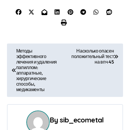
Н
Методы
Насколько опасен
эффективного
положительный тест
а
лечения и удаления
на впч 45
папиллом:
в
аппаратные,
хирургические
и
способы,
медикаменты
г
а
ц
By
sib_ecometal