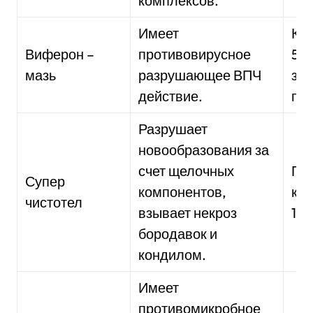
комплексов.
Имеет
Кур
Виферон –
противовирусное
5 д
мазь
разрушающее ВПЧ
зав
действие.
по
Разрушает
новообразования за
счет щелочных
Пр
Супер
компонентов,
кур
чистотел
взывает некроз
10 
бородавок и
кондилом.
Имеет
противомикробное