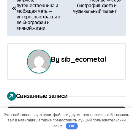
путешественница и
биография, фото и
в
любящая мать —
музыкальный талант
интересные факты о
и
ее биографии и
личной жизни!
г
а
ц
By
sib_ecometal
и
я
п
Связанные записи
о
Этот сайт использует куки-файлы и другие технологии, чтобы помочь
з
Uncategorised
вам в навигации, а также предоставить лучший пользовательский
опыт.
OK
а