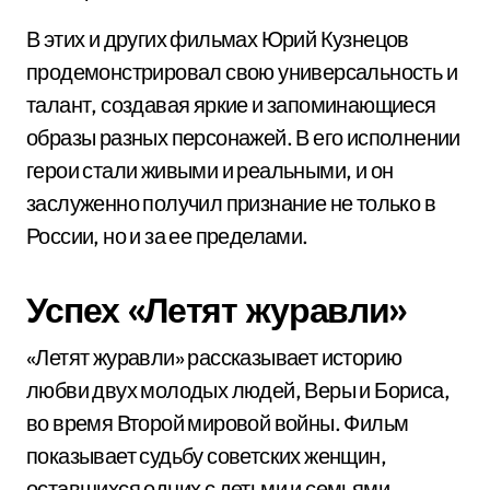
В этих и других фильмах Юрий Кузнецов
продемонстрировал свою универсальность и
талант, создавая яркие и запоминающиеся
образы разных персонажей. В его исполнении
герои стали живыми и реальными, и он
заслуженно получил признание не только в
России, но и за ее пределами.
Успех «Летят журавли»
«Летят журавли» рассказывает историю
любви двух молодых людей, Веры и Бориса,
во время Второй мировой войны. Фильм
показывает судьбу советских женщин,
оставшихся одних с детьми и семьями,