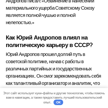
Андропов писал: «Обвинение в нанесении
материального ущерба Советскому Союзу
является полной чушью и полной
нелепостью.»
Как Юрий Андропов влиял на
политическую карьеру в СССР?
Юрий Андропов прошел долгий путь в
советской политике, начав с работы в
различных партийных и государственных
организациях. Он смог зарекомендовать себя
как талантливый организатор и аналитик, что
привело его к посту главы КГБ. В этой
Этот сайт использует куки-файлы и другие технологии, чтобы помочь
должности он активно преследовал
вам в навигации, а также предоставить лучший пользовательский
опыт.
OK
диссидентов и других «врагов народа», что