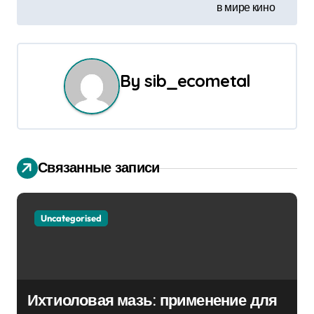
и
в мире кино
г
а
By
sib_ecometal
ц
и
я
Связанные записи
п
о
Uncategorised
з
а
п
Ихтиоловая мазь: применение для