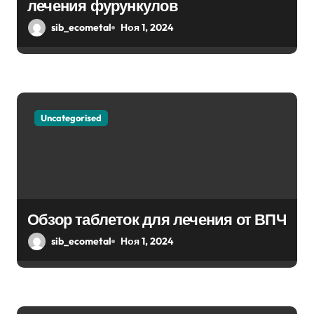
лечения фурункулов
и
sib_ecometal
Ноя 1, 2024
с
я
м
Uncategorised
Обзор таблеток для лечения от ВПЧ
sib_ecometal
Ноя 1, 2024