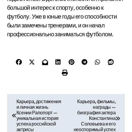
большой интерес к спорту, особенно к
футболу. Уже в юные годы его способности
были замечены тренерами, и он начал
профессионально заниматься футболом.
Н
Карьера, достижения
Карьера, фильмы,
и личная жизнь
награды —
а
Ксении Рапопорт —
биография актера
уникальная история
Константина
в
успеха российской
Соловьева и его
актрисы
неоспоримый успех