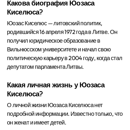
Какова биография Юозаса
Киселюса?
Юозас Киселюс — литовский политик,
родившийся 16 апреля 1972 года в Литве. Он
получил юридическое образование в
Вильнюсском университете и начал свою
политическую карьеру в 2004 году, когда стал
депутатом парламента Литвы.
Какая личная жизнь у Юозаса
Киселюса?
О личной жизни Юозаса Киселюса нет
подробной информации. Известно только, что
он женат и имеет детей.