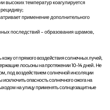
ии высоких температур коагулируется
 рецидиву;
матривает применение дополнительного
вных последствий – образования шрамов,
 кожу от прямого воздействия солнечных лучей,
ержащие лосьоны на протяжении 10-14 дней. Не
ом, под воздействием солнечной инсоляции
 исключить опасность солнечного ожога на
выходом на улицу применять солнцезащитные