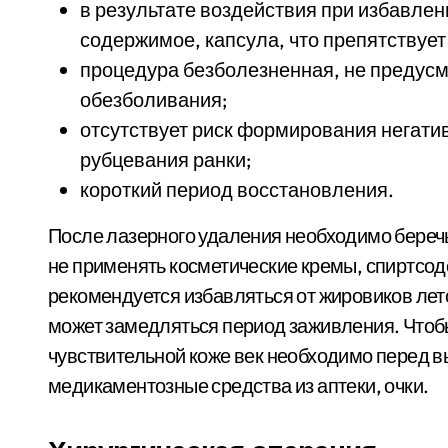
в результате воздействия при избавлен
содержимое, капсула, что препятствует
процедура безболезненная, не предус
обезболивания;
отсутствует риск формирования негати
рубцевания ранки;
короткий период восстановления.
После лазерного удаления необходимо беречь
не применять косметические кремы, спиртсод
рекомендуется избавляться от жировиков лет
может замедляться период заживления. Чтобы
чувствительной коже век необходимо перед 
медикаментозные средства из аптеки, очки.