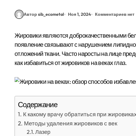
Автор sib_ecometal
Ноя 1, 2024
Комментариев нет
Жировики являются доброкачественными белыми образованиями подкожной локализации,
появление связывают с нарушением липидног
отложений ткани. Часто наросты на лице пред
как избавиться от жировиков на веках глаз.
Содержание
К какому врачу обратиться при жировиках
Методы удаления жировиков с век
Лазер