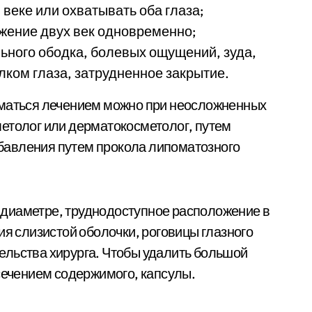
веке или охватывать оба глаза;
жение двух век одновременно;
ьного ободка, болевых ощущений, зуда,
лком глаза, затрудненное закрытие.
иматься лечением можно при неосложненных
етолог или дерматокосметолог, путем
бавления путем прокола липоматозного
диаметре, труднодоступное расположение в
ия слизистой оболочки, роговицы глазного
ельства хирурга. Чтобы удалить большой
ссечением содержимого, капсулы.