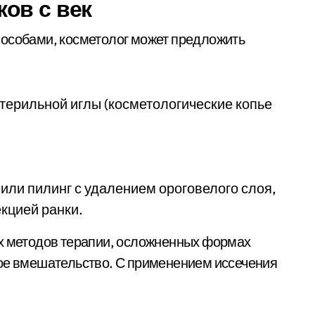
ов с век
пособами, косметолог может предложить
терильной иглы (косметологические копье
или пилинг с удалением ороговелого слоя,
кцией ранки.
их методов терапии, осложненных формах
ное вмешательство. С применением иссечения