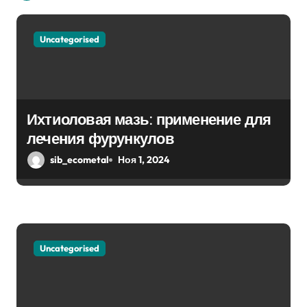
я
п
Uncategorised
о
з
а
Ихтиоловая мазь: применение для
п
лечения фурункулов
sib_ecometal
Ноя 1, 2024
и
с
я
м
Uncategorised