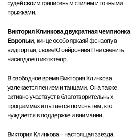
судей своим грациозным стилем и точными
прыжками.
Виктория Клинкова двукратная чемпионка
Европыи
, кинце особо яркаяй фенаопу в
видпортаи, своиеЮ онйрониея Пне сненить
нисипдюеш иютктеюр.
В свободное время Виктория Клинкова
увлекается пением и танцами. Она также
активно участвует в благотворительных
программах и пытается помочь тем, кто
нуждается в поддержке и внимании.
Виктория Клинкова – настоящая звезда,