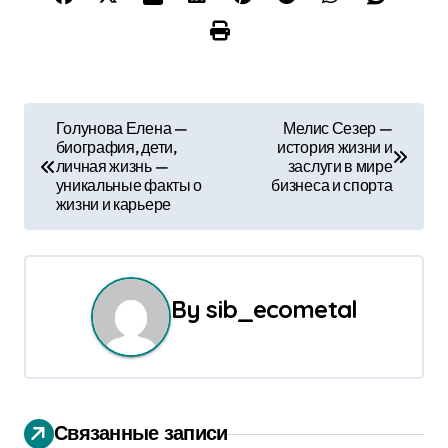
Н
Голунова Елена —
Мелис Сезер —
биография, дети,
история жизни и
а
личная жизнь —
заслуги в мире
уникальные факты о
бизнеса и спорта
в
жизни и карьере
и
г
By
sib_ecometal
а
ц
и
Связанные записи