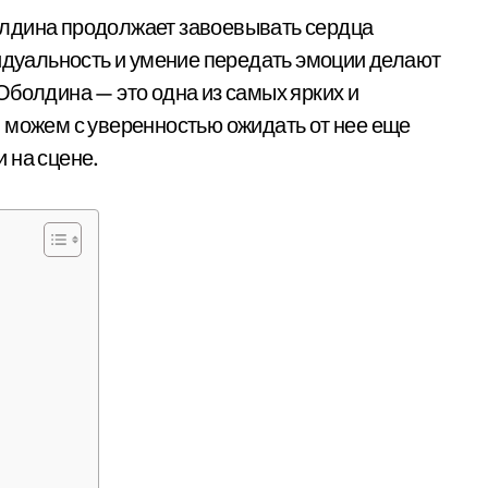
олдина продолжает завоевывать сердца
видуальность и умение передать эмоции делают
Оболдина — это одна из самых ярких и
 можем с уверенностью ожидать от нее еще
 на сцене.