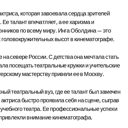
ктриса, которая завоевала сердца зрителей
Ее талант впечатляет, а ее харизма и
нников по всему миру. Инга Оболдина — это
х головокружительных высот в кинематографе.
на севере России. С детства она мечтала стать
чала посещать театральные кружки и учительские
ктерскому мастерству привели ее в Москву.
ный театральный вуз, где ее талант был замечен
 актриса быстро проявила себя на сцене, сыграв
 учебного театра. Ее профессиональные успехи
 привлекли внимание кинематографа.