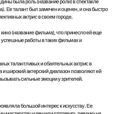
дины была роль (название роли) в спектакле
а). Ее талант был замечен и оценен, и она быстро
ективных актрис в своем городе.
 кино (название фильма), что принесло ей еще
 успешные работы в таких фильмах и
амых талантливых и обаятельных актрис в
а и широкий актерский диапазон позволяют ей
вызывать сильные эмоции у зрителей.
роявляла большой интерес к искусству. Ее
му мастерству и решили отправить девочку на