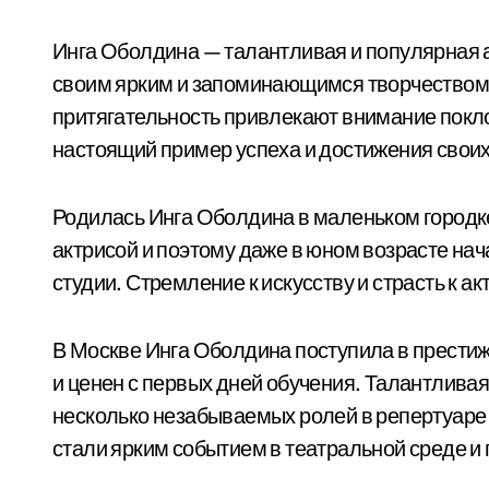
Инга Оболдина — талантливая и популярная а
своим ярким и запоминающимся творчеством. 
притягательность привлекают внимание покло
настоящий пример успеха и достижения свои
Родилась Инга Оболдина в маленьком городке 
актрисой и поэтому даже в юном возрасте на
студии. Стремление к искусству и страсть к а
В Москве Инга Оболдина поступила в престиж
и ценен с первых дней обучения. Талантливая
несколько незабываемых ролей в репертуаре
стали ярким событием в театральной среде и