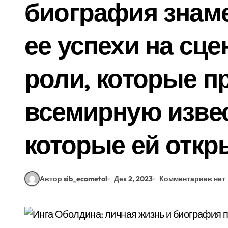
биография знаме
ее успехи на сце
роли, которые п
всемирную извес
которые ей откр
Автор sib_ecometal
Дек 2, 2023
Комментариев нет