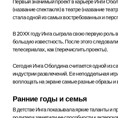
Первый значимый проект в карьере Инги Обол
(название спектакля) в театре (название театр
стала одной из самых востребованных и персп
В 20XX году Инга сыграла свою первую роль в
большую известность. После этого следовали
телесериалах, как (перечислить проекты).
Сегодня Инга Оболдина считается одной из с
индустрии развлечений. Ее неподдельная игр
воплощать на экране самые разные образы и 
Ранние годы и семья
В детстве Инга показывала яркие таланты и п
родители заметили ее способности к актерско