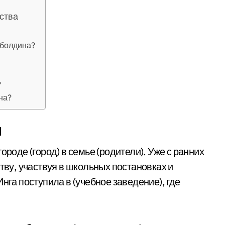
ства
Оболдина?
?
на?
ы
ороде (город) в семье (родители). Уже с ранних
тву, участвуя в школьных постановках и
нга поступила в (учебное заведение), где