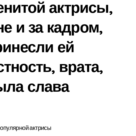
нитой актрисы,
не и за кадром,
ринесли ей
тность, врата,
ыла слава