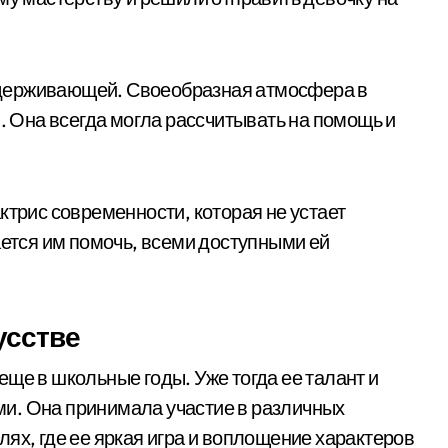
держивающей. Своеобразная атмосфера в
и. Она всегда могла рассчитывать на помощь и
ктрис современности, которая не устает
ается им помочь, всеми доступными ей
усстве
ще в школьные годы. Уже тогда ее талант и
и. Она принимала участие в различных
ях, где ее яркая игра и воплощение характеров