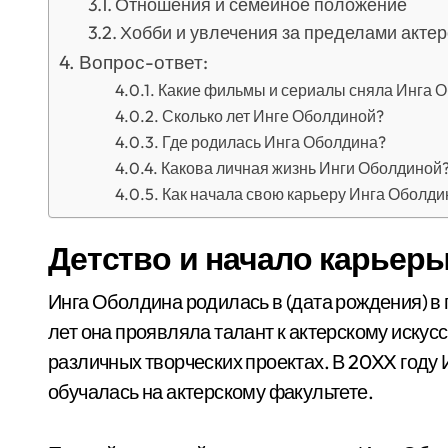
Отношения и семейное положение
Хобби и увлечения за пределами актер
Вопрос-ответ:
Какие фильмы и сериалы сняла Инга 
Сколько лет Инге Оболдиной?
Где родилась Инга Оболдина?
Какова личная жизнь Инги Оболдиной
Как начала свою карьеру Инга Оболди
Детство и начало карьер
Инга Оболдина родилась в (дата рождения) в г
лет она проявляла талант к актерскому искусс
различных творческих проектах. В 20XX году И
обучалась на актерскому факультете.