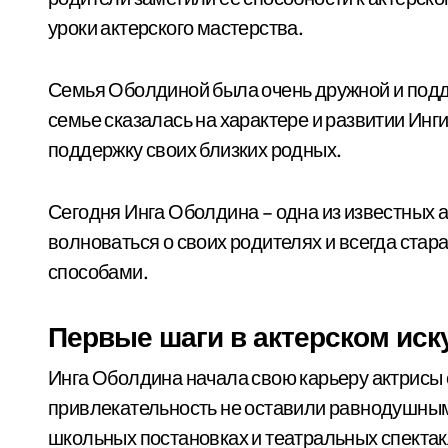
уроки актерского мастерства.
Семья Оболдиной была очень дружной и под
семье сказалась на характере и развитии Инг
поддержку своих близких родных.
Сегодня Инга Оболдина – одна из известных а
волноваться о своих родителях и всегда стар
способами.
Первые шаги в актерском иск
Инга Оболдина начала свою карьеру актрисы е
привлекательность не оставили равнодушным
школьных постановках и театральных спектакл