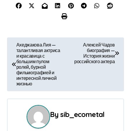
Н
Ахеджакова Лия —
Алексей Чадов
талантливая актриса
биография —
а
и красавица с
История жизни
большим пулом
российского актера
в
ролей, бурной
фильмографией и
и
интересной личной
жизнью
г
а
ц
By
sib_ecometal
и