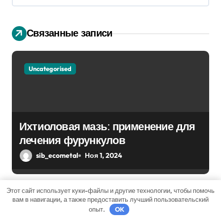
я
п
Связанные записи
о
з
Uncategorised
а
п
Ихтиоловая мазь: применение для
и
лечения фурункулов
с
sib_ecometal
Ноя 1, 2024
я
м
Этот сайт использует куки-файлы и другие технологии, чтобы помочь
вам в навигации, а также предоставить лучший пользовательский
опыт.
OK
Uncategorised