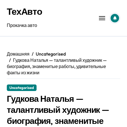
Перейти
ТехАвто
к
содержанию
Прокачка авто
Домашняя
Uncategorised
Гудкова Наталья — талантливый художник —
биография, знаменитые работы, удивительные
факты из жизни
Uncategorised
Гудкова Наталья —
талантливый художник —
биография, знаменитые