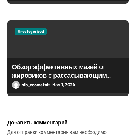
Uncategorised
Обзор эффективных мазей от
жировиков с рассасывающим
эффектом
sib_ecometal
Ноя 1, 2024
Добавить комментарий
Для отправки комментария вам необходимо