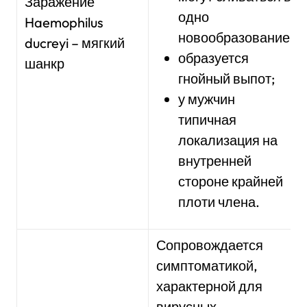
Заражение
одно
Haemophilus
новообразование;
ducreyi – мягкий
образуется
шанкр
гнойный выпот;
у мужчин
типичная
локализация на
внутренней
стороне крайней
плоти члена.
Сопровождается
симптоматикой,
характерной для
вирусных