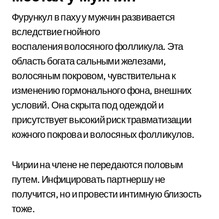
Фурункул в паху у мужчин развивается
вследствие гнойного
воспаления волосяного фолликула. Эта
область богата сальными железами,
волосяным покровом, чувствительна к
изменению гормонального фона, внешних
условий. Она скрыта под одеждой и
присутствует высокий риск травматизации
кожного покрова и волосяных фолликулов.
Чирии на члене не передаются половым
путем. Инфицировать партнершу не
получится, но и провести интимную близость
тоже.