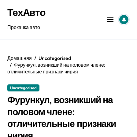
Перейти
ТехАвто
к
содержанию
Прокачка авто
Домашняя
Uncategorised
Фурункул, возникший на половом члене:
отличительные признаки чирия
Uncategorised
Фурункул, возникший на
половом члене:
отличительные признаки
чирия