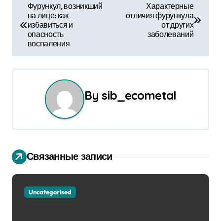
Н
Фурункул, возникший
Характерные
на лице: как
отличия фурункула
а
избавиться и
от других
опасность
заболеваний
в
воспаления
и
г
By
sib_ecometal
а
ц
и
Связанные записи
я
п
Uncategorised
о