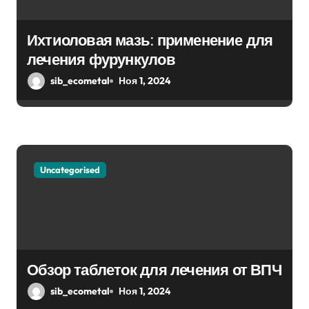
з
а
Ихтиоловая мазь: применение для
п
лечения фурункулов
sib_ecometal
Ноя 1, 2024
и
с
я
м
Uncategorised
Обзор таблеток для лечения от ВПЧ
sib_ecometal
Ноя 1, 2024