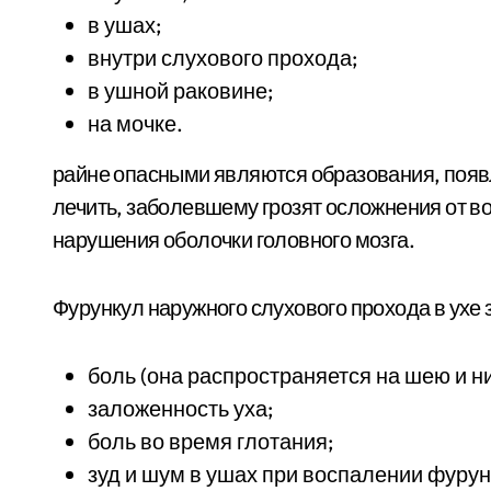
в ушах;
внутри слухового прохода;
в ушной раковине;
на мочке.
райне опасными являются образования, появ
лечить, заболевшему грозят осложнения от в
нарушения оболочки головного мозга.
Фурункул наружного слухового прохода в ухе
боль (она распространяется на шею и н
заложенность уха;
боль во время глотания;
зуд и шум в ушах при воспалении фурун