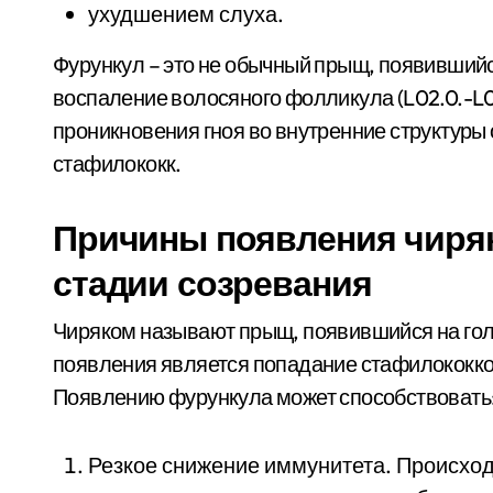
ухудшением слуха.
Фурункул – это не обычный прыщ, появившийс
воспаление волосяного фолликула (L02.0.-L02
проникновения гноя во внутренние структуры 
стафилококк.
Причины появления чиряк
стадии созревания
Чиряком называют прыщ, появившийся на голо
появления является попадание стафилококко
Появлению фурункула может способствовать
Резкое снижение иммунитета. Происход