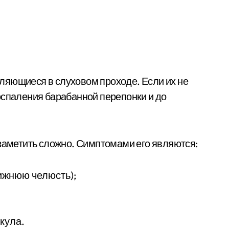
ляющиеся в слуховом проходе. Если их не
оспаления барабанной перепонки и до
 заметить сложно. Симптомами его являются:
ижнюю челюсть);
кула.