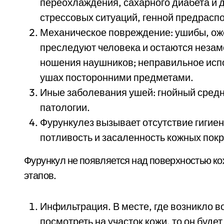
переохлаждения, сахарного диабета и 
стрессовых ситуаций, генной предрасп
Механическое повреждение: ушибы, ож
преследуют человека и остаются незаме
ношения наушников; неправильное испо
ушах посторонними предметами.
Иные заболевания ушей: гнойный средни
патологии.
Фурункулез вызывает отсутствие гигие
потливость и засаленность кожных пок
Фурункул не появляется над поверхностью кож
этапов.
Инфильтрация. В месте, где возникло во
посмотреть на участок кожи, то он буде