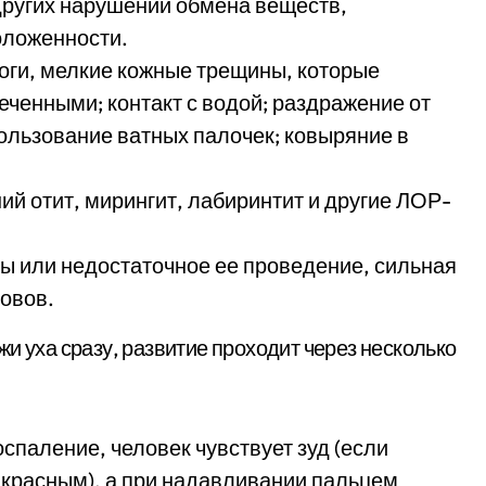
других нарушений обмена веществ,
оложенности.
оги, мелкие кожные трещины, которые
ченными; контакт с водой; раздражение от
льзование ватных палочек; ковыряние в
й отит, мирингит, лабиринтит и другие ЛОР-
ны или недостаточное ее проведение, сильная
ровов.
и уха сразу, развитие проходит через несколько
спаление, человек чувствует зуд (если
т красным), а при надавливании пальцем