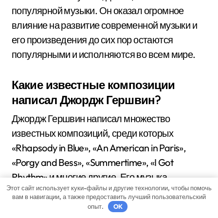
популярной музыки. Он оказал огромное
влияние на развитие современной музыки и
его произведения до сих пор остаются
популярными и исполняются во всем мире.
Какие известные композиции
написал Джордж Гершвин?
Джордж Гершвин написал множество
известных композиций, среди которых
«Rhapsody in Blue», «An American in Paris»,
«Porgy and Bess», «Summertime», «I Got
Rhythm» и многие другие. Его музыка
Этот сайт использует куки-файлы и другие технологии, чтобы помочь
охватывает различные жанры и стили, от
вам в навигации, а также предоставить лучший пользовательский
классической музыки до джаза и бродвейских
опыт.
OK