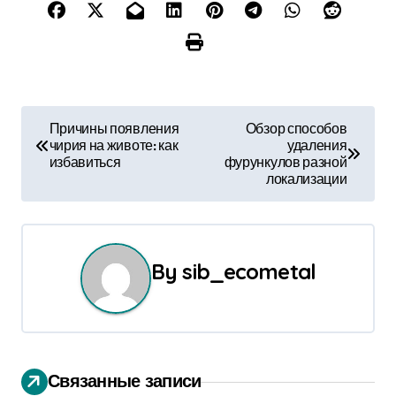
Н
Причины появления
Обзор способов
чирия на животе: как
удаления
а
избавиться
фурункулов разной
локализации
в
и
г
By
sib_ecometal
а
ц
и
Связанные записи