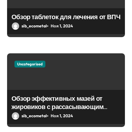
Обзор таблеток для лечения от ВПЧ
sib_ecometal
Ноя 1, 2024
Uncategorised
Обзор эффективных мазей от
жировиков с рассасывающим
эффектом
sib_ecometal
Ноя 1, 2024