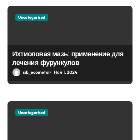
я
п
Uncategorised
о
з
Ихтиоловая мазь: применение для
а
лечения фурункулов
п
sib_ecometal
Ноя 1, 2024
и
с
я
Uncategorised
м