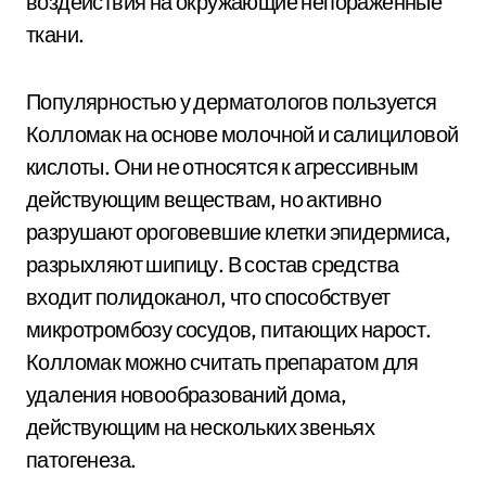
воздействия на окружающие непораженные
ткани.
Популярностью у дерматологов пользуется
Колломак на основе молочной и салициловой
кислоты. Они не относятся к агрессивным
действующим веществам, но активно
разрушают ороговевшие клетки эпидермиса,
разрыхляют шипицу. В состав средства
входит полидоканол, что способствует
микротромбозу сосудов, питающих нарост.
Колломак можно считать препаратом для
удаления новообразований дома,
действующим на нескольких звеньях
патогенеза.