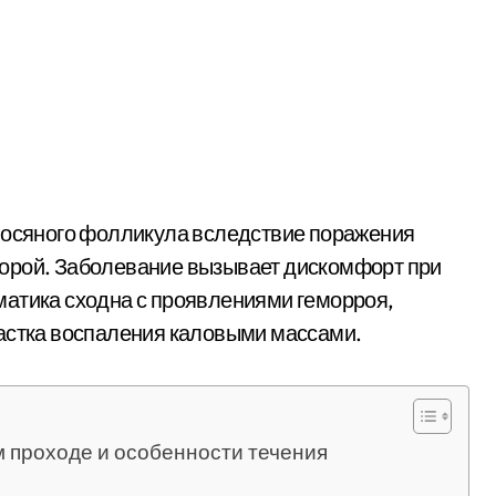
олосяного фолликула вследствие поражения
орой. Заболевание вызывает дискомфорт при
матика сходна с проявлениями геморроя,
частка воспаления каловыми массами.
 проходе и особенности течения