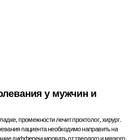
олевания у мужчин и
адке, промежности лечит проктолог, хирург.
евания пациента необходимо направить на
ание дифференцировать от твердого и мягкого