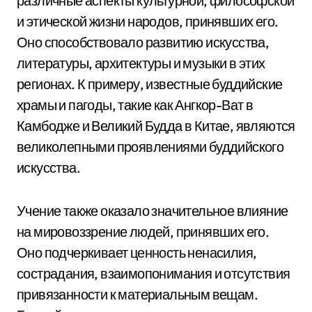
различные аспекты культурной, философской
и этической жизни народов, принявших его.
Оно способствовало развитию искусства,
литературы, архитектуры и музыки в этих
регионах. К примеру, известные буддийские
храмы и пагоды, такие как Ангкор-Ват в
Камбодже и Великий Будда в Китае, являются
великолепными проявлениями буддийского
искусства.
Учение также оказало значительное влияние
на мировоззрение людей, принявших его.
Оно подчеркивает ценность ненасилия,
сострадания, взаимопонимания и отсутствия
привязанности к материальным вещам.