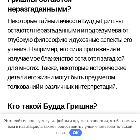
неразгаданными?
Некоторые тайны личности Будды Гришны
остаются неразгаданными и подразумевают
глубокую философию и духовные аспекты его
учения. Например, его сила притяжения и
излучаемое блаженство остаются загадкой
для многих. Также, некоторые исторические
детали его жизни могут быть предметом
толкований и различных интерпретаций.
Кто такой Будда Гришна?
Будда Гришна — священная фигура в
Этот сайт использует куки-файлы и другие технологии, чтобы помочь
индуистской религии, которая является
вам в навигации, а также предоставить лучший пользовательский
опыт.
OK
воплощением Вишну, одного из главных