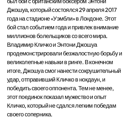
был бой с британским боксером Энтони
Джошуа, который состоялся 29 апреля 2017
года на стадионе «Уэмбли» в Лондоне. Этот
бой стал событием года и привлек внимание
миллионов болельщиков со всего мира.
Владимир Кличко и Энтони Джошуа
продемонстрировали безжалостную борьбу и
великолепные навыки в ринге. В конечном
итоге, Джошуа смог нанести сокрушительный
удар, отправивший Кличко в нокдаун, и
победить своего оппонента. Тем не менее,
этот поединок показал мужество и опыт
Кличко, который не сдался легким победам
своего соперника.