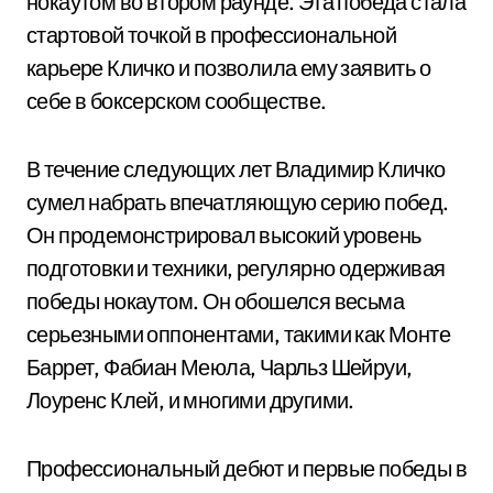
нокаутом во втором раунде. Эта победа стала
стартовой точкой в профессиональной
карьере Кличко и позволила ему заявить о
себе в боксерском сообществе.
В течение следующих лет Владимир Кличко
сумел набрать впечатляющую серию побед.
Он продемонстрировал высокий уровень
подготовки и техники, регулярно одерживая
победы нокаутом. Он обошелся весьма
серьезными оппонентами, такими как Монте
Баррет, Фабиан Меюла, Чарльз Шейруи,
Лоуренс Клей, и многими другими.
Профессиональный дебют и первые победы в