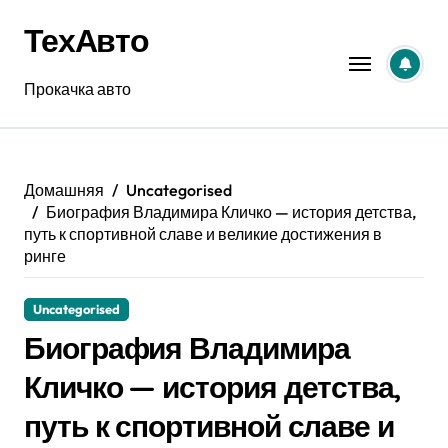
Перейти
ТехАвто
к
содержанию
Прокачка авто
Домашняя
Uncategorised
Биография Владимира Кличко — история детства,
путь к спортивной славе и великие достижения в
ринге
Uncategorised
Биография Владимира
Кличко — история детства,
путь к спортивной славе и