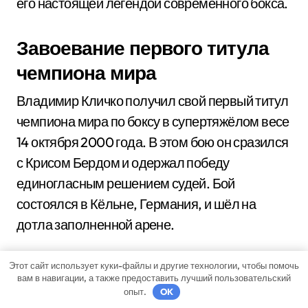
его настоящей легендой современного бокса.
Завоевание первого титула
чемпиона мира
Владимир Кличко получил свой первый титул
чемпиона мира по боксу в супертяжёлом весе
14 октября 2000 года. В этом бою он сразился
с Крисом Бердом и одержал победу
единогласным решением судей. Бой
состоялся в Кёльне, Германия, и шёл на
дотла заполненной арене.
Сразу же после начала боя Кличко проявил
Этот сайт использует куки-файлы и другие технологии, чтобы помочь
вам в навигации, а также предоставить лучший пользовательский
свои мастерство и готовность к победе. Он
опыт.
OK