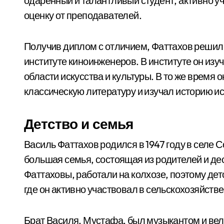
одаренный и талантливый студент, активно у
оценку от преподавателей.
Получив диплом с отличием, Фаттахов решил
институте киноинженеров. В институте он из
области искусства и культуры. В то же время
классическую литературу и изучал историю ис
Детство и семья
Василь Фаттахов родился в 1947 году в селе 
большая семья, состоящая из родителей и де
Фаттаховы, работали на колхозе, поэтому дет
где он активно участвовал в сельскохозяйств
Брат Василя, Мустафа, был музыкантом и вел