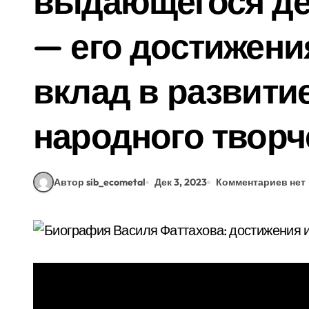
выдающегося де
— его достижен
вклад в развитие
народного творч
Автор sib_ecometal
Дек 3, 2023
Комментариев нет