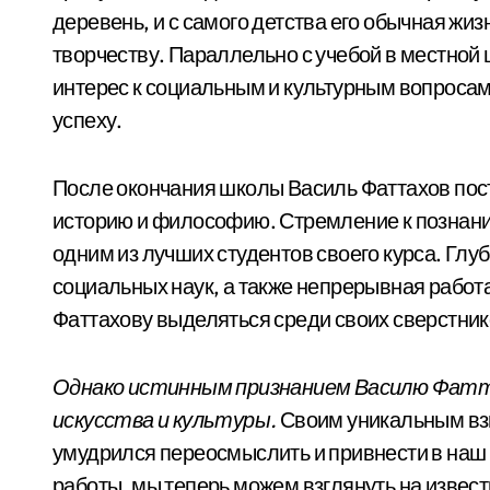
деревень, и с самого детства его обычная жи
творчеству. Параллельно с учебой в местной
интерес к социальным и культурным вопросам,
успеху.
После окончания школы Василь Фаттахов пост
историю и философию. Стремление к познани
одним из лучших студентов своего курса. Глуб
социальных наук, а также непрерывная рабо
Фаттахову выделяться среди своих сверстник
Однако истинным признанием Василю Фатт
искусства и культуры.
Своим уникальным взг
умудрился переосмыслить и привнести в наш 
работы, мы теперь можем взглянуть на извест