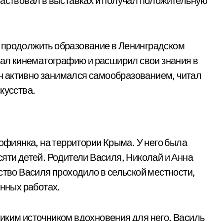
частвовал в выставках и получал положительную
 продолжить образование в Ленинградском
учал кинематографию и расширил свои знания в
 он активно занимался самообразованием, читал
кусства.
Софиянка, на территории Крыма. У него была
сяти детей. Родители Василя, Николай и Анна
ство Василя проходило в сельской местности,
енных работах.
иким источником вдохновения для него. Василь