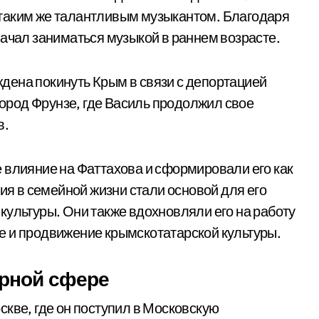
ть таким же талантливым музыкантом. Благодаря
начал заниматься музыкой в раннем возрасте.
дена покинуть Крым в связи с депортацией
 город Фрунзе, где Василь продолжил свое
в.
 влияние на Фаттахова и сформировали его как
тия в семейной жизни стали основой для его
культуры. Они также вдохновляли его на работу
е и продвижение крымскотатарской культуры.
урной сфере
скве, где он поступил в Московскую