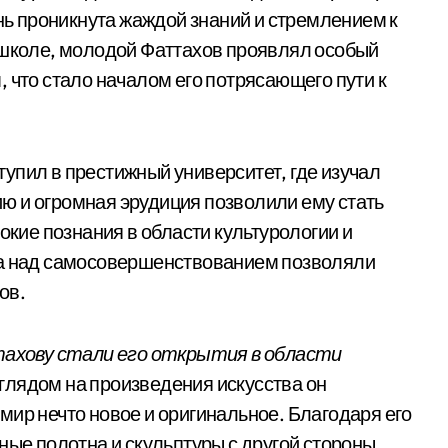
знь проникнута жаждой знаний и стремлением к
 школе, молодой Фаттахов проявлял особый
 что стало началом его потрясающего пути к
упил в престижный университет, где изучал
ю и огромная эрудиция позволили ему стать
окие познания в области культурологии и
та над самосовершенствованием позволяли
ов.
ахову стали его открытия в области
лядом на произведения искусства он
мир нечто новое и оригинальное. Благодаря его
ные полотна и скульптуры с другой стороны,