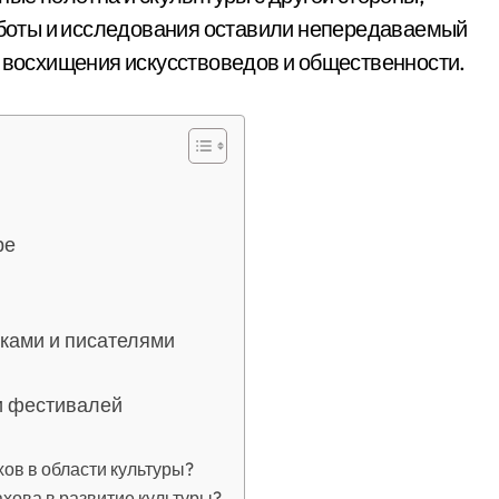
работы и исследования оставили непередаваемый
м восхищения искусствоведов и общественности.
ре
ками и писателями
и фестивалей
ов в области культуры?
ахова в развитие культуры?