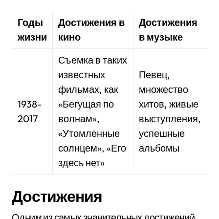
Годы
Достижения в
Достижения
жизни
кино
в музыке
Съемка в таких
известных
Певец,
фильмах, как
множество
1938-
«Бегущая по
хитов, живые
2017
волнам»,
выступления,
«Утомленные
успешные
солнцем», «Его
альбомы
здесь нет»
Достижения
Одним из самых значительных достижений