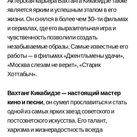
Актерская карьера Вахтанга Кикабидзе также
является ярким и успешным этапом в его
жизни. Он снялся в более чем 30-ти фильмах
и сериалах, где его выразительная игра и
чувственность позволили создать
незабываемые образы. Самые известные его
работы — в фильмах «Джентльмены удачи»,
«Москва слезам не верит», «Старик
Хоттабыч».
Вахтанг Кикабидзе — настоящий мастер
кино и песни
, он сумел прославиться и стать
одной из самых ярких звезд советского и
постсоветского искусства. Его талант,
харизма и жизнерадостность всегда