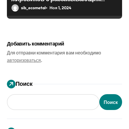
эффектом
sib_ecometal
Ноя 1, 2024
Добавить комментарий
Для отправки комментария вам необходимо
авторизоваться
.
Поиск
Поиск