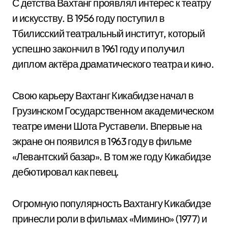
С детства Вахтанг проявлял интерес к театру
и искусству. В 1956 году поступил в
Тбилисский театральный институт, который
успешно закончил в 1961 году и получил
диплом актёра драматического театра и кино.
Свою карьеру Вахтанг Кикабидзе начал в
Грузинском Государственном академическом
театре имени Шота Руставели. Впервые на
экране он появился в 1963 году в фильме
«Левантский базар». В том же году Кикабидзе
дебютировал как певец.
Огромную популярность Вахтангу Кикабидзе
принесли роли в фильмах «Мимино» (1977) и