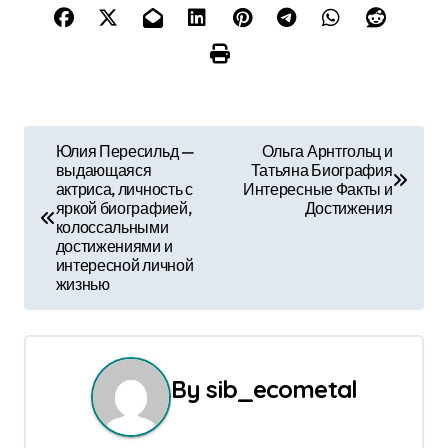
Н
Юлия Пересильд —
Ольга Арнтгольц и
выдающаяся
Татьяна Биография
а
актриса, личность с
Интересные Факты и
яркой биографией,
Достижения
в
колоссальными
достижениями и
и
интересной личной
жизнью
г
а
ц
By
sib_ecometal
и