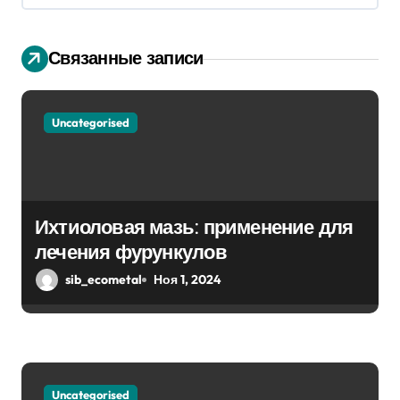
я
п
Связанные записи
о
з
Uncategorised
а
п
Ихтиоловая мазь: применение для
и
лечения фурункулов
с
sib_ecometal
Ноя 1, 2024
я
м
Uncategorised