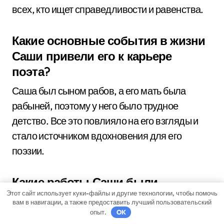
всех, кто ищет справедливости и равенства.
Какие основные события в жизни
Саши привели его к карьере
поэта?
Саша был сыном рабов, а его мать была
рабыней, поэтому у него было трудное
детство. Все это повлияло на его взгляды и
стало источником вдохновения для его
поэзии.
Какие работы Саши были
Этот сайт использует куки-файлы и другие технологии, чтобы помочь
опубликованы во время его
вам в навигации, а также предоставить лучший пользовательский
жизни?
опыт.
OK