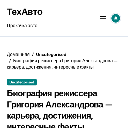
Перейти
ТехАвто
к
содержанию
Прокачка авто
Домашняя
Uncategorised
Биография режиссера Григория Александрова —
карьера, достижения, интересные факты
Uncategorised
Биография режиссера
Григория Александрова —
карьера, достижения,
интересные факты