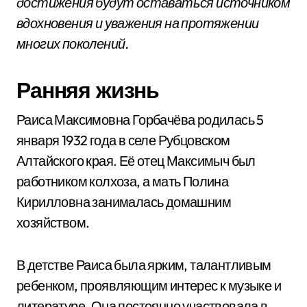
достижения будут оставаться источником
вдохновения и уважения на протяжении
многих поколений.
Ранняя жизнь
Раиса Максимовна Горбачёва родилась 5
января 1932 года в селе Рубцовском
Алтайского края. Её отец Максимыч был
работником колхоза, а мать Полина
Кирилловна занималась домашним
хозяйством.
В детстве Раиса была ярким, талантливым
ребенком, проявляющим интерес к музыке и
литературе. Она постоянно участвовала в