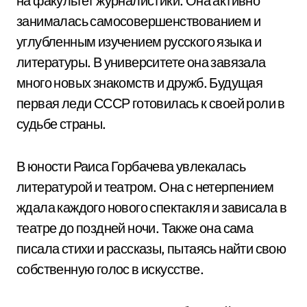
на факультет журналистики. Она активно
занималась самосовершенствованием и
углубленным изучением русского языка и
литературы. В университете она завязала
много новых знакомств и дружб. Будущая
первая леди СССР готовилась к своей роли в
судьбе страны.
В юности Раиса Горбачева увлекалась
литературой и театром. Она с нетерпением
ждала каждого нового спектакля и зависала в
театре до поздней ночи. Также она сама
писала стихи и рассказы, пытаясь найти свою
собственную голос в искусстве.