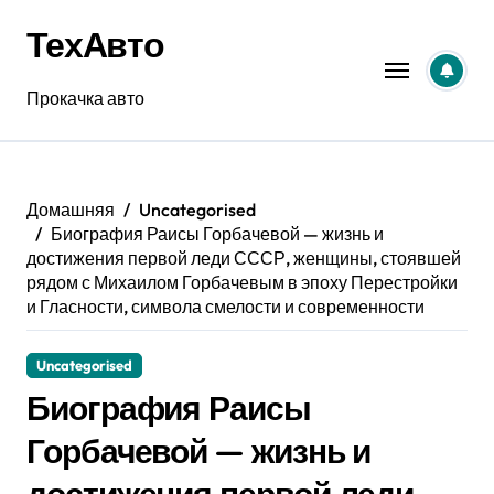
Перейти
ТехАвто
к
содержанию
Прокачка авто
Домашняя
Uncategorised
Биография Раисы Горбачевой — жизнь и
достижения первой леди СССР, женщины, стоявшей
рядом с Михаилом Горбачевым в эпоху Перестройки
и Гласности, символа смелости и современности
Uncategorised
Биография Раисы
Горбачевой — жизнь и