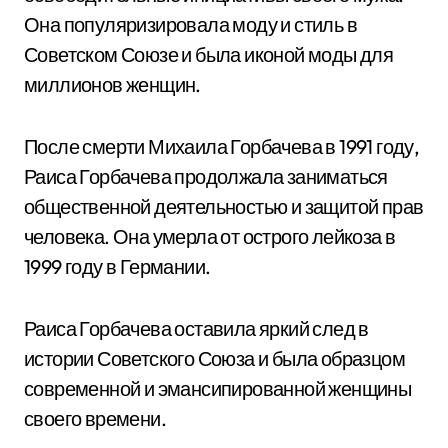
Она популяризировала моду и стиль в
Советском Союзе и была иконой моды для
миллионов женщин.
После смерти Михаила Горбачева в 1991 году,
Раиса Горбачева продолжала заниматься
общественной деятельностью и защитой прав
человека. Она умерла от острого лейкоза в
1999 году в Германии.
Раиса Горбачева оставила яркий след в
истории Советского Союза и была образцом
современной и эмансипированной женщины
своего времени.