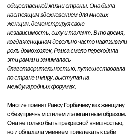
общественной жизни страны. Она была
настоящим вдохновением для многих
женщин, демонстрируя свою
независимость, силу и талант. В то время,
когда женщинам довольно часто навязывали
роль домохозяек, Раиса смело переходила
эти рамки и занималась
благотворительностью, путешествовала
по стране и миру, выступая на
международных форумах.
Многие помнят Раису Горбачеву как женщину
с безупречным стилем и элегантным образом.
Она не только быть прекрасной внешностью,
но и обладала умением привлекать к себе