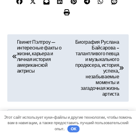
Н
Гвинет Пэлтроу —
Биография Руслана
интересные факты о
Байсарова –
а
жизни, карьера и
талантливого певца
личная история
и музыкального
в
американской
продюсера, история
актрисы
успеха,
и
незабываемые
моменты и
г
загадочная жизнь
артиста
а
ц
Этот сайт использует куки-файлы и другие технологии, чтобы помочь
вам в навигации, а также предоставить лучший пользовательский
и
By
sib_ecometal
опыт.
OK