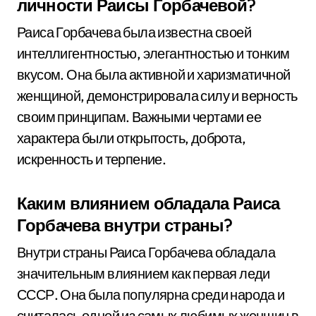
личности Раисы Горбачевой?
Раиса Горбачева была известна своей
интеллигентностью, элегантностью и тонким
вкусом. Она была активной и харизматичной
женщиной, демонстрировала силу и верность
своим принципам. Важными чертами ее
характера были открытость, доброта,
искренность и терпение.
Каким влиянием обладала Раиса
Горбачева внутри страны?
Внутри страны Раиса Горбачева обладала
значительным влиянием как первая леди
СССР. Она была популярна среди народа и
считалась одной из самых любимых женщин в