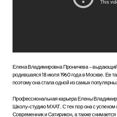
Елена Владимировна Проничева – выдающийся
родившаяся 18 июля 1960 года в Москве. Ее т
поэтому она стала одной из самых популярных
Профессиональная карьера Елены Владимиров
Школу-студию МХАТ. С тех пор она с успехом и
Современник и Сатирикон, а также снимается 