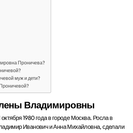
мировна Проничева?
оничевой?
чевой муж и дети?
 Проничевой?
Елены Владимировны
ктября 1980 года в городе Москва. Росла в
Владимир Иванович и Анна Михайловна, сделали