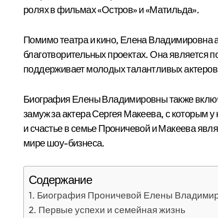
ролях в фильмах «Остров» и «Матильда».
Помимо театра и кино, Елена Владимировна а
благотворительных проектах. Она является п
поддерживает молодых талантливых актеров
Биография Елены Владимировны также включа
замуж за актера Сергея Макеева, с которым у
и счастье в семье Проничевой и Макеева яв
мире шоу-бизнеса.
Содержание
Биография Проничевой Елены Владими
Первые успехи и семейная жизнь