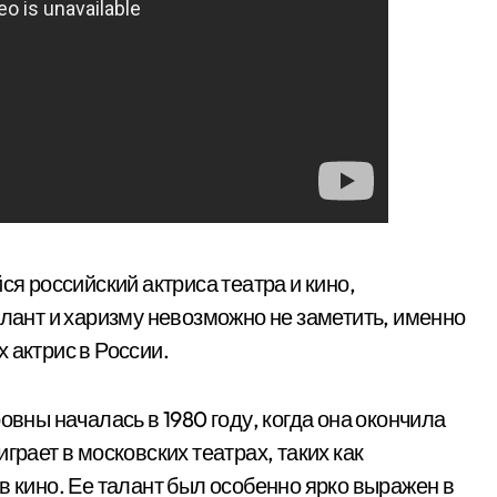
 российский актриса театра и кино,
алант и харизму невозможно не заметить, именно
 актрис в России.
ны началась в 1980 году, когда она окончила
грает в московских театрах, таких как
в кино. Ее талант был особенно ярко выражен в