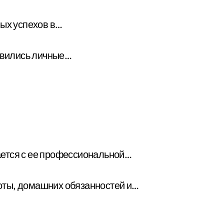
ных успехов в…
оявились личные…
ется с ее профессиональной…
оты, домашних обязанностей и…