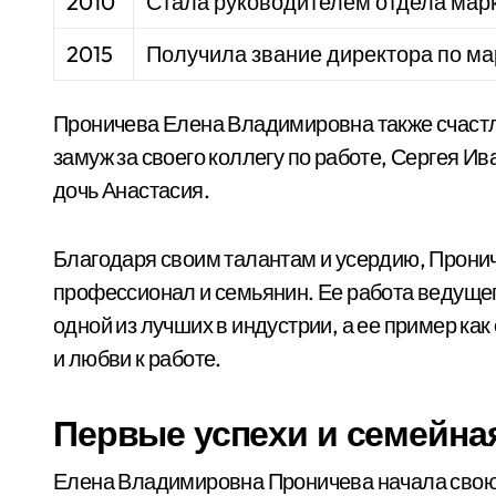
2010
Стала руководителем отдела марк
2015
Получила звание директора по ма
Проничева Елена Владимировна также счастли
замуж за своего коллегу по работе, Сергея Ив
дочь Анастасия.
Благодаря своим талантам и усердию, Пронич
профессионал и семьянин. Ее работа ведущег
одной из лучших в индустрии, а ее пример как
и любви к работе.
Первые успехи и семейна
Елена Владимировна Проничева начала свою