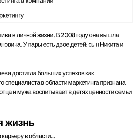
етинга в компании
ркетингу
ва в личной жизни. В 2008 году она вышла
ановича. У пары есть двое детей: сын Никита и
ева достигла больших успехов как
о специалиста в области маркетинга признана
 отца и мужа воспитывает в детях ценности семьи
я жизнь
 карьеру в области…