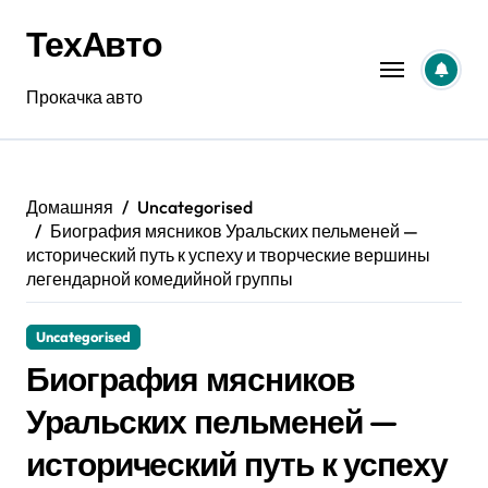
Перейти
ТехАвто
к
содержанию
Прокачка авто
Домашняя
Uncategorised
Биография мясников Уральских пельменей —
исторический путь к успеху и творческие вершины
легендарной комедийной группы
Uncategorised
Биография мясников
Уральских пельменей —
исторический путь к успеху