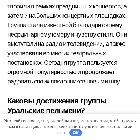
творили в рамках праздничных концертов, а
затем и на больших концертных площадках.
Группа стала известной благодаря своему
неординарному юмору и чувству стиля. Они
выступали на радио и телевидении, а также
участвовали во многих театральных
постановках. Сегодня группа пользуется
огромной популярностью и продолжает
радовать своих поклонников новыми шоу.
Каковы достижения группы
Уральские пельмени?
Этот сайт использует куки-файлы и другие технологии, чтобы помочь
Уральские пельмени имеют множество
вам в навигации, а также предоставить лучший пользовательский
достижений. Они неоднократно становились
опыт.
OK