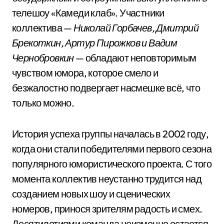
телешоу «Камеди клаб». Участники
коллектива —
Николай Горбачев, Дмитрий
Брекоткин, Артур Пирожков и Вадим
Чернобровкин
— обладают неповторимым
чувством юмора, которое смело и
безжалостно подвергает насмешке всё, что
только можно.
История успеха группы началась в 2002 году,
когда они стали победителями первого сезона
популярного юмористического проекта. С того
момента коллектив неустанно трудится над
созданием новых шоу и сценических
номеров, принося зрителям радость и смех.
Десятилетиями команда неизменно остается