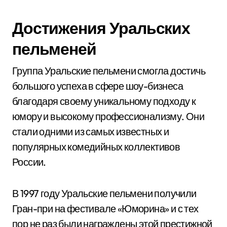
Достижения Уральских
пельменей
Группа Уральские пельмени смогла достичь
большого успеха в сфере шоу-бизнеса
благодаря своему уникальному подходу к
юмору и высокому профессионализму. Они
стали одними из самых известных и
популярных комедийных коллективов
России.
В 1997 году Уральские пельмени получили
Гран-при на фестивале «Юморина» и с тех
пор не раз были награждены этой престижной