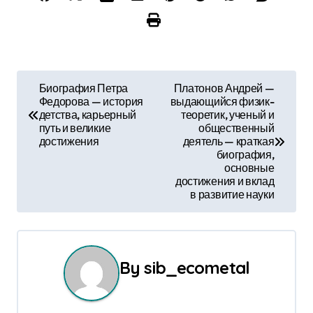
Н
Биография Петра
Платонов Андрей —
Федорова — история
выдающийся физик-
а
детства, карьерный
теоретик, ученый и
путь и великие
общественный
в
достижения
деятель — краткая
биография,
и
основные
достижения и вклад
г
в развитие науки
а
ц
By
sib_ecometal
и