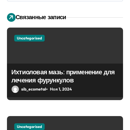
я
п
Связанные записи
о
з
Uncategorised
а
п
и
Ихтиоловая мазь: применение для
лечения фурункулов
с
sib_ecometal
Ноя 1, 2024
я
м
Uncategorised