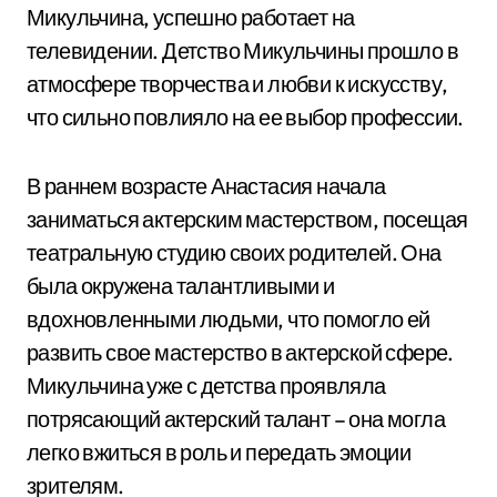
Микульчина, успешно работает на
телевидении. Детство Микульчины прошло в
атмосфере творчества и любви к искусству,
что сильно повлияло на ее выбор профессии.
В раннем возрасте Анастасия начала
заниматься актерским мастерством, посещая
театральную студию своих родителей. Она
была окружена талантливыми и
вдохновленными людьми, что помогло ей
развить свое мастерство в актерской сфере.
Микульчина уже с детства проявляла
потрясающий актерский талант – она могла
легко вжиться в роль и передать эмоции
зрителям.