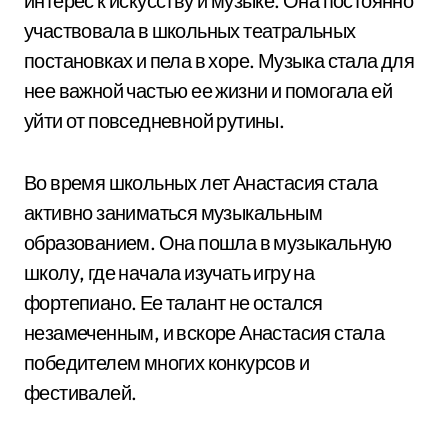
интерес к искусству и музыке. Она постоянно
участвовала в школьных театральных
постановках и пела в хоре. Музыка стала для
нее важной частью ее жизни и помогала ей
уйти от повседневной рутины.
Во время школьных лет Анастасия стала
активно заниматься музыкальным
образованием. Она пошла в музыкальную
школу, где начала изучать игру на
фортепиано. Ее талант не остался
незамеченным, и вскоре Анастасия стала
победителем многих конкурсов и
фестивалей.