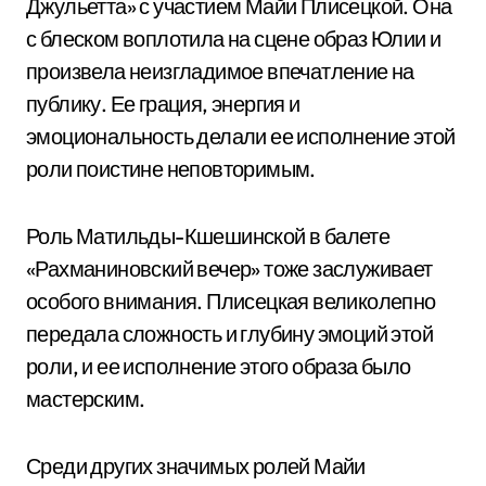
Джульетта» с участием Майи Плисецкой. Она
с блеском воплотила на сцене образ Юлии и
произвела неизгладимое впечатление на
публику. Ее грация, энергия и
эмоциональность делали ее исполнение этой
роли поистине неповторимым.
Роль Матильды-Кшешинской в балете
«Рахманиновский вечер» тоже заслуживает
особого внимания. Плисецкая великолепно
передала сложность и глубину эмоций этой
роли, и ее исполнение этого образа было
мастерским.
Среди других значимых ролей Майи