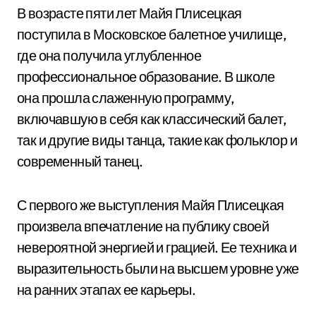
В возрасте пяти лет Майя Плисецкая
поступила в Московское балетное училище,
где она получила углубленное
профессиональное образование. В школе
она прошла слаженную программу,
включавшую в себя как классический балет,
так и другие виды танца, такие как фольклор и
современный танец.
С первого же выступления Майя Плисецкая
произвела впечатление на публику своей
невероятной энергией и грацией. Ее техника и
выразительность были на высшем уровне уже
на ранних этапах ее карьеры.