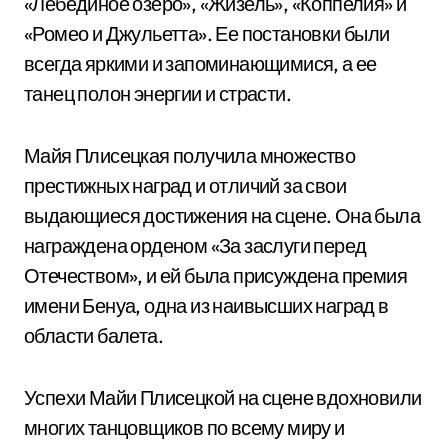
«Лебединое озеро», «Жизель», «Коппелия» и
«Ромео и Джульетта». Ее постановки были
всегда яркими и запоминающимися, а ее
танец полон энергии и страсти.
Майя Плисецкая получила множество
престижных наград и отличий за свои
выдающиеся достижения на сцене. Она была
награждена орденом «За заслуги перед
Отечеством», и ей была присуждена премия
имени Бенуа, одна из наивысших наград в
области балета.
Успехи Майи Плисецкой на сцене вдохновили
многих танцовщиков по всему миру и