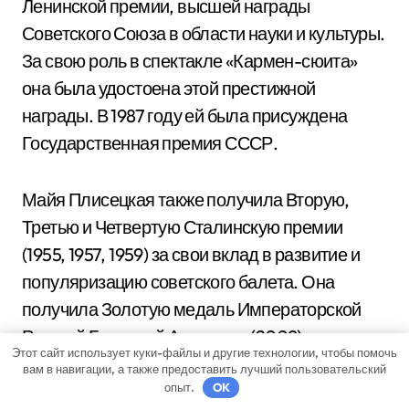
Ленинской премии, высшей награды
Советского Союза в области науки и культуры.
За свою роль в спектакле «Кармен-сюита»
она была удостоена этой престижной
награды. В 1987 году ей была присуждена
Государственная премия СССР.
Майя Плисецкая также получила Вторую,
Третью и Четвертую Сталинскую премии
(1955, 1957, 1959) за свои вклад в развитие и
популяризацию советского балета. Она
получила Золотую медаль Императорской
Русской Балетной Академии (2009) и премию
Этот сайт использует куки-файлы и другие технологии, чтобы помочь
Леонида Мясина (2011).
вам в навигации, а также предоставить лучший пользовательский
опыт.
OK