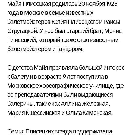
Майя Плисецкая родилась 20 ноября 1925
года в Москве в семье известных
балетмейстеров Юлия Плисецкого и Раисы
Стругацкой. У нее был старший брат, Менис
Плисецкий, который также стал известным
балетмейстером и танцором.
С детства Майя проявляла большой интерес
к балету и в возрасте 9 лет поступила в
Московское хореографическое училище, где
ее преподавателями были выдающиеся
балерины, такие как Аллина Железная,
Мария Кшессинская и Ольга Каменская.
Семья Плисецких всегда поддерживала