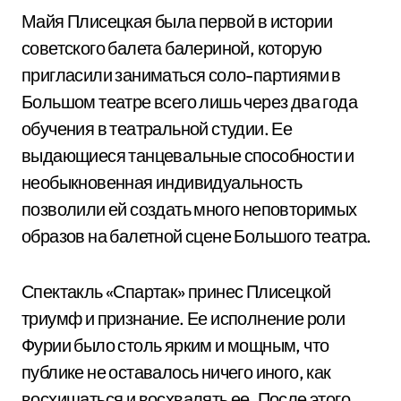
Майя Плисецкая была первой в истории
советского балета балериной, которую
пригласили заниматься соло-партиями в
Большом театре всего лишь через два года
обучения в театральной студии. Ее
выдающиеся танцевальные способности и
необыкновенная индивидуальность
позволили ей создать много неповторимых
образов на балетной сцене Большого театра.
Спектакль «Спартак» принес Плисецкой
триумф и признание. Ее исполнение роли
Фурии было столь ярким и мощным, что
публике не оставалось ничего иного, как
восхищаться и восхвалять ее. После этого