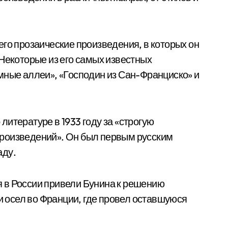
его прозаические произведения, в которых он
 Некоторые из его самых известных
мные аллеи», «Господин из Сан-Франциско» и
итературе в 1933 году за «строгую
роизведений». Он был первым русским
аду.
 в России привели Бунина к решению
 и осел во Франции, где провел оставшуюся