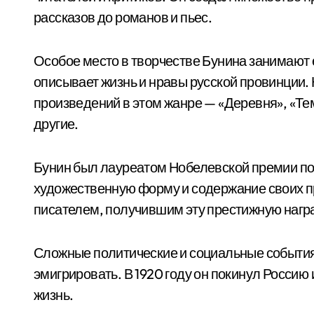
рассказов до романов и пьес.
Особое место в творчестве Бунина занимают 
описывает жизнь и нравы русской провинции.
произведений в этом жанре — «Деревня», «Те
другие.
Бунин был лауреатом Нобелевской премии по л
художественную форму и содержание своих п
писателем, получившим эту престижную нагр
Сложные политические и социальные события
эмигрировать. В 1920 году он покинул Россию
жизнь.