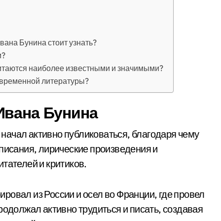
вана Бунина стоит узнать?
м?
итаются наиболее известными и значимыми?
овременной литературы?
Ивана Бунина
е начал активно публиковаться, благодаря чему
описания, лирические произведения и
тателей и критиков.
ровал из России и осел во Франции, где провел
родолжал активно трудиться и писать, создавая