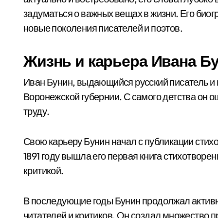
задуматься о важных вещах в жизни. Его био
новые поколения писателей и поэтов.
Жизнь и карьера Ивана Б
Иван Бунин, выдающийся русский писатель и п
Воронежской губернии. С самого детства он о
труду.
Свою карьеру Бунин начал с публикации стих
1891 году вышла его первая книга стихотворе
критикой.
В последующие годы Бунин продолжал активно
читателей и критиков. Он создал множество п