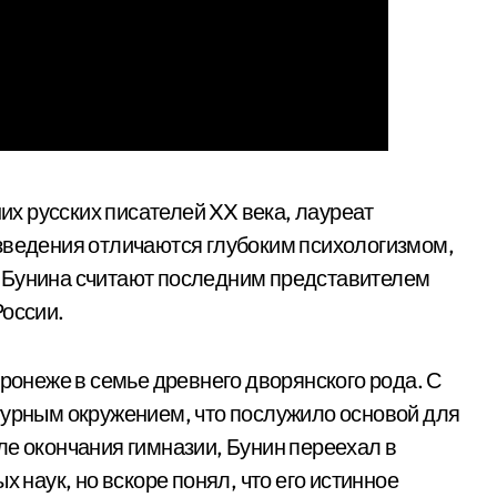
их русских писателей XX века, лауреат
зведения отличаются глубоким психологизмом,
 Бунина считают последним представителем
России.
оронеже в семье древнего дворянского рода. С
турным окружением, что послужило основой для
ле окончания гимназии, Бунин переехал в
х наук, но вскоре понял, что его истинное