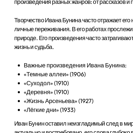
произведения разных жанров: от рассказов и 
Творчество Ивана Бунина часто отражает его н
личные переживания. В его работах прослежив
природе. Его произведения часто затрагивают
жизнь и судьба.
Важные произведения Ивана Бунина:
«Темные аллеи» (1906)
«Суходол» (1910)
«Деревня» (1910)
«Жизнь Арсеньева» (1927)
«Лёгкие дни» (1933)
Иван Бунин оставил неизгладимый след в мир
актуально и востребовано, его слова глубоко