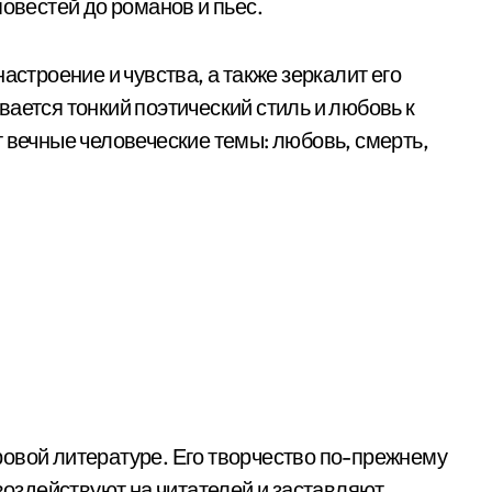
повестей до романов и пьес.
астроение и чувства, а также зеркалит его
ается тонкий поэтический стиль и любовь к
 вечные человеческие темы: любовь, смерть,
овой литературе. Его творчество по-прежнему
 воздействуют на читателей и заставляют