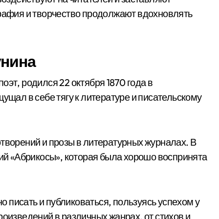
графия и творчество продолжают вдохновлять
унина
оэт, родился 22 октября 1870 года в
щущал в себе тягу к литературе и писательскому
отворений и прозы в литературных журналах. В
ний «Абрикосы», которая была хорошо воспринята
 писать и публиковаться, пользуясь успехом у
роизведений в различных жанрах, от стихов и