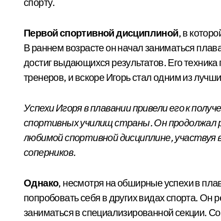
спорту.
Первой спортивной дисциплиной
, в котор
В раннем возрасте он начал заниматься плав
достиг выдающихся результатов. Его техника
тренеров, и вскоре Игорь стал одним из лучши
Успехи Игоря в плавании привели его к полу
спортивных училищ страны. Он продолжал 
любимой спортивной дисциплине, участвуя 
соперников.
Однако
, несмотря на обширные успехи в пла
попробовать себя в других видах спорта. Он р
заниматься в специализированной секции. Со 