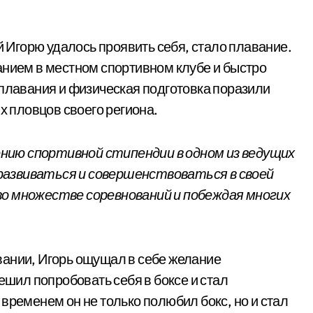
ой Игорю удалось проявить себя, стало плавание.
анием в местном спортивном клубе и быстро
 плавания и физическая подготовка поразили
х пловцов своего региона.
чению спортивной стипендии в одном из ведущих
развиваться и совершенствоваться в своей
во множестве соревнований и побеждая многих
вании, Игорь ощущал в себе желание
ешил попробовать себя в боксе и стал
временем он не только полюбил бокс, но и стал