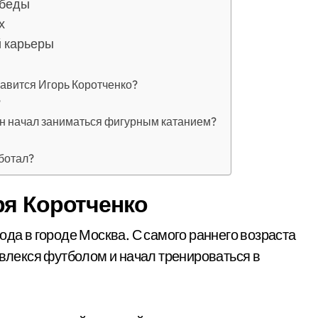
обеды
х
й карьеры
авится Игорь Коротченко?
?
 он начал заниматься фигурным катанием?
ботал?
ря Коротченко
года в городе Москва. С самого раннего возраста
Увлекся футболом и начал тренироваться в