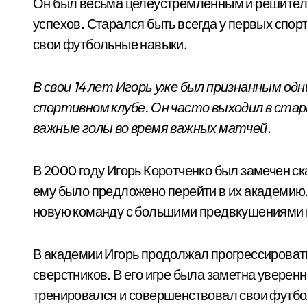
Он был весьма целеустремленным и решител
успехов. Старался быть всегда у первых спор
свои футбольные навыки.
В свои 14 лет Игорь уже был признанным од
спортивном клубе. Он часто выходил в ста
важные голы во время важных матчей.
В 2000 году Игорь Коротченко был замечен ск
ему было предложено перейти в их академию.
новую команду с большими предвкушениями 
В академии Игорь продолжал прогрессировать
сверстников. В его игре была заметна уверен
тренировался и совершенствовал свои футбо