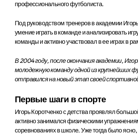
профессионального футболиста.
Под руководством тренеров в академии Игорь
умение играть в команде и анализировать иг
команды и активно участвовал в ее играх в р
В 2004 году, после окончания академии, Иг
молодежную команду одной из крупнейших фу
отправился на новый этап своей спортивно
Первые шаги в спорте
Игорь Коротченко с детства проявлял большой
активно занимался физическими упражнениями
соревнованиях в школе. Уже тогда было ясно, ч