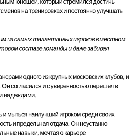
ьным юношей, который стремился достичь
тсменов на тренировках и постоянно улучшать
ним из самых талантливых игроков в местном
ртовом составе команды и даже забивал
анерами одного из крупных московских клубов, и
 Он согласился и с уверенностью перешел в
и надеждами.
 и мыться наилучший игроком среди своих
ность и предельная отдача. Он неустанно
льные навыки, мечтая о карьере