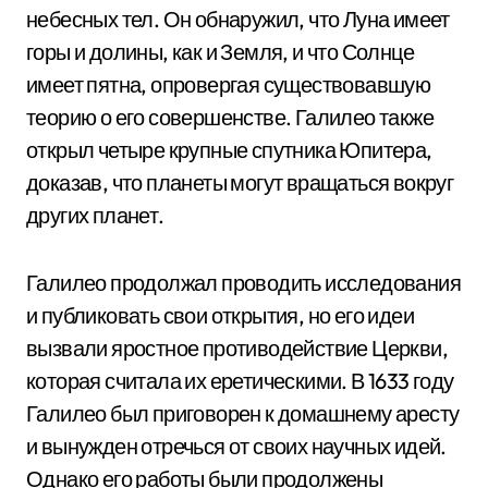
небесных тел. Он обнаружил, что Луна имеет
горы и долины, как и Земля, и что Солнце
имеет пятна, опровергая существовавшую
теорию о его совершенстве. Галилео также
открыл четыре крупные спутника Юпитера,
доказав, что планеты могут вращаться вокруг
других планет.
Галилео продолжал проводить исследования
и публиковать свои открытия, но его идеи
вызвали яростное противодействие Церкви,
которая считала их еретическими. В 1633 году
Галилео был приговорен к домашнему аресту
и вынужден отречься от своих научных идей.
Однако его работы были продолжены