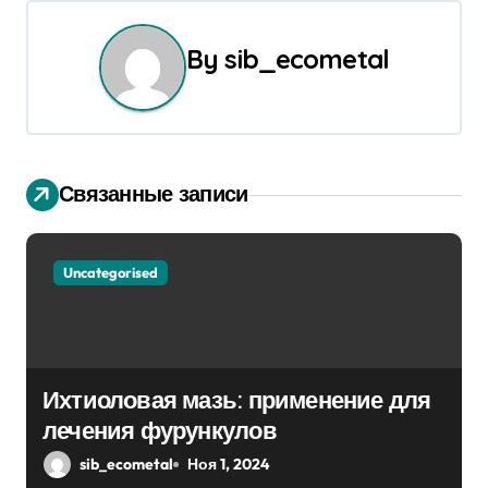
ц
By
sib_ecometal
и
я
п
Связанные записи
о
з
Uncategorised
а
п
и
Ихтиоловая мазь: применение для
лечения фурункулов
с
sib_ecometal
Ноя 1, 2024
я