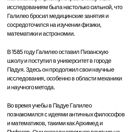
исследованиям была настолько сильной, что
Галилео бросил медицинские занятия и
сосредоточился на изучении физики,
математики и астрономии.
В 1585 году Галилео оставил Пизанскую
школу и поступил в университет в городе
Падуя. Здесь он продолжил свои научные
исследования, особенно в области механики
и научного метода.
Во время учебы в Падуе Галилео
познакомился с идеями античных философов
и математиков, такими как Архимед и
Пифагор. Они оказали огромное влияние на