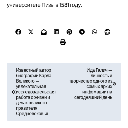
университете Пизы в 1581 году.
Н
Известный автор
Ида Галич —
биографии Карла
личность и
а
Великого —
творчество одного из
увлекательная
самых ярких
в
исследовательская
инфомации на
работа о жизни и
сегодняшний день
и
делах великого
правителя
г
Средневековья
а